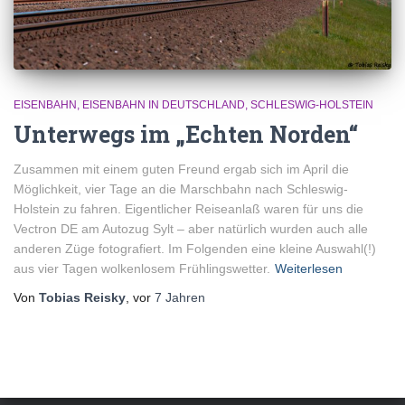
EISENBAHN
EISENBAHN IN DEUTSCHLAND
SCHLESWIG-HOLSTEIN
Unterwegs im „Echten Norden“
Zusammen mit einem guten Freund ergab sich im April die
Möglichkeit, vier Tage an die Marschbahn nach Schleswig-
Holstein zu fahren. Eigentlicher Reiseanlaß waren für uns die
Vectron DE am Autozug Sylt – aber natürlich wurden auch alle
anderen Züge fotografiert. Im Folgenden eine kleine Auswahl(!)
aus vier Tagen wolkenlosem Frühlingswetter.
Weiterlesen
Von
Tobias Reisky
, vor
7 Jahren