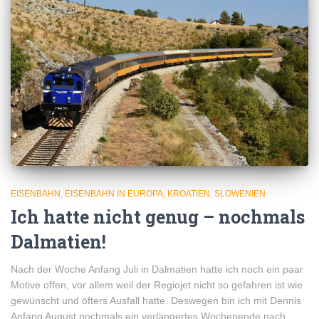
EISENBAHN
EISENBAHN IN EUROPA
KROATIEN
SLOWENIEN
Ich hatte nicht genug – nochmals
Dalmatien!
Nach der Woche Anfang Juli in Dalmatien hatte ich noch ein paar
Motive offen, vor allem weil der Regiojet nicht so gefahren ist wie
gewünscht und öfters Ausfall hatte. Deswegen bin ich mit Dennis
Anfang August nochmals ein verlängertes Wochenende nach