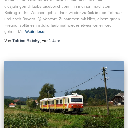
Mitten in der Urlaubszeit schiebe ich hier auch mal den
diesjährigen Urlaubsreisebericht ein – in meinem nächsten
Beitrag in drei Wochen geht’s dann wieder zurück in den Februar
und nach Bayern. 😉 Vorwort: Zusammen mit Nico, einem guten
Freund, sollte es im Juliurlaub mal wieder etwas weiter weg
gehen. Mir
Weiterlesen
Von
Tobias Reisky
, vor
1 Jahr