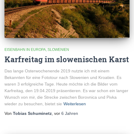
EISENBAHN IN EUROPA
SLOWENIEN
Karfreitag im slowenischen Karst
Das lange Osterwochenende 2019 nutzte ich mit einem
Bekannten für eine Fototour nach Slowenien und Kroatien. Es
waren 3 erfolgreiche Tage. Heute möchte ich die Bilder vom
Karfreitag, den 19.04.2019 präsentieren. Es war schon ein langer
Wunsch von mir, die Strecke zwischen Borovnica und Pivka
wieder zu besuchen, bietet sie
Weiterlesen
Von
Tobias Schuminetz
, vor
6 Jahren