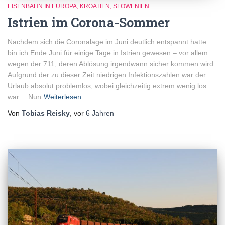
EISENBAHN IN EUROPA
KROATIEN
SLOWENIEN
Istrien im Corona-Sommer
Nachdem sich die Coronalage im Juni deutlich entspannt hatte
bin ich Ende Juni für einige Tage in Istrien gewesen – vor allem
wegen der 711, deren Ablösung irgendwann sicher kommen wird.
Aufgrund der zu dieser Zeit niedrigen Infektionszahlen war der
Urlaub absolut problemlos, wobei gleichzeitig extrem wenig los
war… Nun
Weiterlesen
Von
Tobias Reisky
, vor
6 Jahren