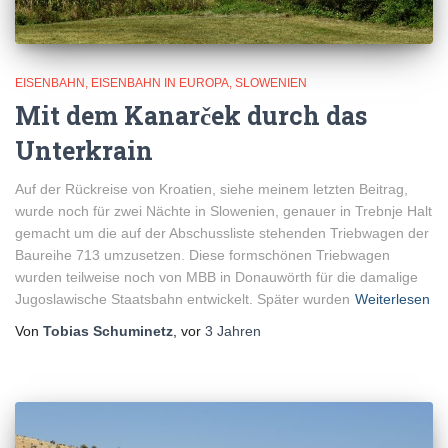
EISENBAHN
EISENBAHN IN EUROPA
SLOWENIEN
Mit dem Kanarček durch das
Unterkrain
Auf der Rückreise von Kroatien, siehe meinem letzten Beitrag,
wurde noch für zwei Nächte in Slowenien, genauer in Trebnje Halt
gemacht um die auf der Abschussliste stehenden Triebwagen der
Baureihe 713 umzusetzen. Diese formschönen Triebwagen
wurden teilweise noch von MBB in Donauwörth für die damalige
Jugoslawische Staatsbahn entwickelt. Später wurden
Weiterlesen
Von
Tobias Schuminetz
, vor
3 Jahren