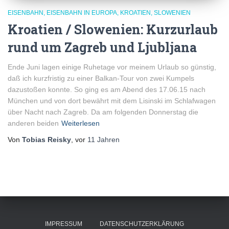
EISENBAHN
EISENBAHN IN EUROPA
KROATIEN
SLOWENIEN
Kroatien / Slowenien: Kurzurlaub
rund um Zagreb und Ljubljana
Ende Juni lagen einige Ruhetage vor meinem Urlaub so günstig,
daß ich kurzfristig zu einer Balkan-Tour von zwei Kumpels
dazustoßen konnte. So ging es am Abend des 17.06.15 nach
München und von dort bewährt mit dem Lisinski im Schlafwagen
über Nacht nach Zagreb. Da am folgenden Donnerstag die
anderen beiden
Weiterlesen
Von
Tobias Reisky
, vor
11 Jahren
IMPRESSUM
DATENSCHUTZERKLÄRUNG