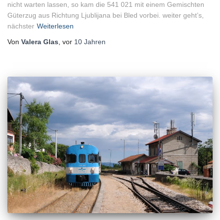
nicht warten lassen, so kam die 541 021 mit einem Gemischten
Güterzug aus Richtung Ljublijana bei Bled vorbei. weiter geht’s,
nächster
Weiterlesen
Von
Valera Glas
, vor
10 Jahren