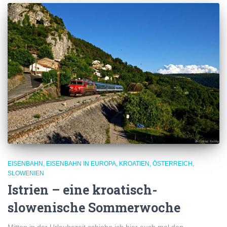
EISENBAHN
EISENBAHN IN EUROPA
KROATIEN
ÖSTERREICH
SLOWENIEN
Istrien – eine kroatisch-
slowenische Sommerwoche