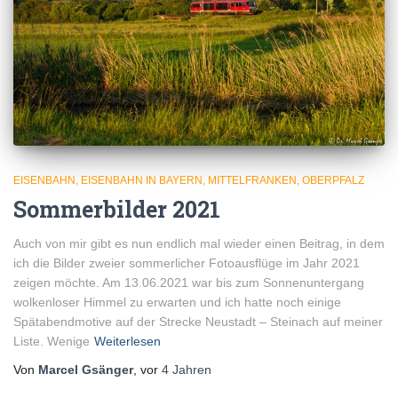
EISENBAHN
EISENBAHN IN BAYERN
MITTELFRANKEN
OBERPFALZ
Sommerbilder 2021
Auch von mir gibt es nun endlich mal wieder einen Beitrag, in dem
ich die Bilder zweier sommerlicher Fotoausflüge im Jahr 2021
zeigen möchte. Am 13.06.2021 war bis zum Sonnenuntergang
wolkenloser Himmel zu erwarten und ich hatte noch einige
Spätabendmotive auf der Strecke Neustadt – Steinach auf meiner
Liste. Wenige
Weiterlesen
Von
Marcel Gsänger
, vor
4 Jahren