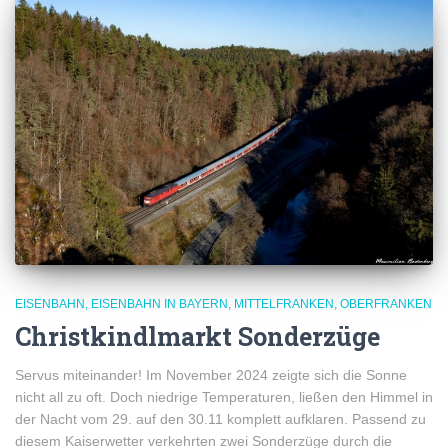
EISENBAHN
EISENBAHN IN BAYERN
MITTELFRANKEN
OBERFRANKEN
Christkindlmarkt Sonderzüge
Servus miteinander! Im November 2024 zeigte sich die Sonne
nicht all zu oft. Doch niedrige Temperaturen, ließen den Himmel in
der Nacht vom 29. auf den 30.11 komplett aufklaren. Passend zu
diesem Kaiserwetter verkehrten zwei Sonderzüge durch die