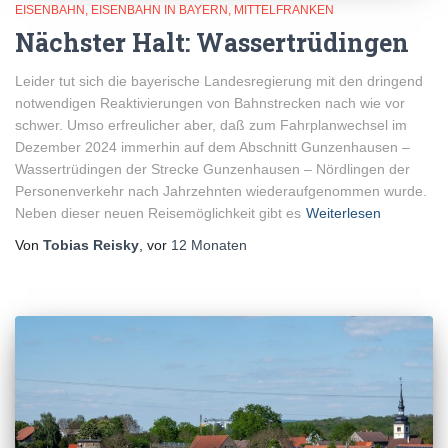
EISENBAHN
EISENBAHN IN BAYERN
MITTELFRANKEN
Nächster Halt: Wassertrüdingen
Leider tut sich die bayerische Landesregierung mit den dringend
notwendigen Reaktivierungen von Bahnstrecken nach wie vor
schwer. Umso erfreulicher aber, daß zum Fahrplanwechsel im
Dezember 2024 immerhin auf dem Abschnitt Gunzenhausen –
Wassertrüdingen der Strecke Gunzenhausen – Nördlingen der
Personenverkehr nach Jahrzehnten wiederaufgenommen wurde.
Neben dieser neuen Reisemöglichkeit gibt es
Weiterlesen
Von
Tobias Reisky
, vor
12 Monaten