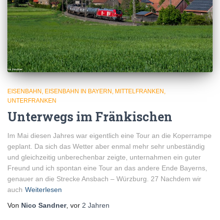
EISENBAHN
EISENBAHN IN BAYERN
MITTELFRANKEN
UNTERFRANKEN
Unterwegs im Fränkischen
Im Mai diesen Jahres war eigentlich eine Tour an die Koperrampe
geplant. Da sich das Wetter aber enmal mehr sehr unbeständig
und gleichzeitig unberechenbar zeigte, unternahmen ein guter
Freund und ich spontan eine Tour an das andere Ende Bayerns,
genauer an die Strecke Ansbach – Würzburg. 27 Nachdem wir
auch
Weiterlesen
Von
Nico Sandner
, vor
2 Jahren