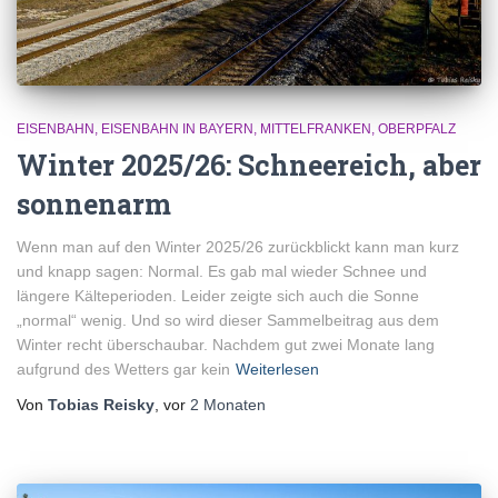
EISENBAHN
EISENBAHN IN BAYERN
MITTELFRANKEN
OBERPFALZ
Winter 2025/26: Schneereich, aber
sonnenarm
Wenn man auf den Winter 2025/26 zurückblickt kann man kurz
und knapp sagen: Normal. Es gab mal wieder Schnee und
längere Kälteperioden. Leider zeigte sich auch die Sonne
„normal“ wenig. Und so wird dieser Sammelbeitrag aus dem
Winter recht überschaubar. Nachdem gut zwei Monate lang
aufgrund des Wetters gar kein
Weiterlesen
Von
Tobias Reisky
, vor
2 Monaten