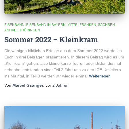
EISENBAHN
EISENBAHN IN BAYERN
MITTELFRANKEN
SACHSEN-
ANHALT
THÜRINGEN
Sommer 2022 – Kleinkram
Die wenigen bildlichen Erfolge aus dem Sommer 2022 werde ich
Euch in drei Beiträgen präsentieren. In diesem Beitrag wird es um
„Kleinkram“ gehen, also kleine kurze Touren oder Bilder, die mal
nebenbei entstanden sind. Teil 2 führt uns zu den ICE-Umleitern
ins Maintal, in Teil 3 werden wir wieder einmal
Weiterlesen
Von
Marcel Gsänger
, vor
2 Jahren