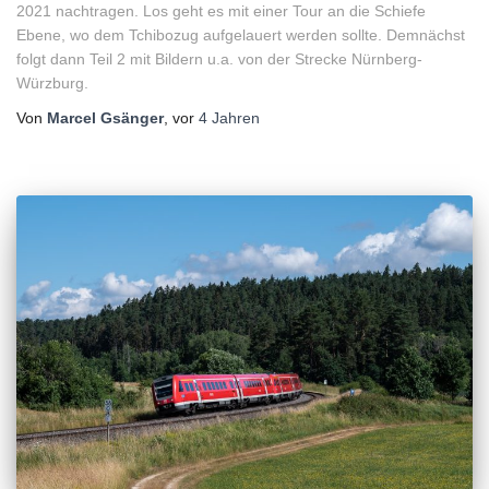
2021 nachtragen. Los geht es mit einer Tour an die Schiefe
Ebene, wo dem Tchibozug aufgelauert werden sollte. Demnächst
folgt dann Teil 2 mit Bildern u.a. von der Strecke Nürnberg-
Würzburg.
Von
Marcel Gsänger
, vor
4 Jahren