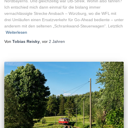
Nordbayerns. Und gleichzeitig war DB-Streik. Wohin also fahren?
Ich entschied mich dann einmal für die bislang immer
vernachlässigte Strecke Ansbach – Würzburg, wo die WFL mit
drei Umläufen einen Ersatzverkehr für Go-Ahead bediente – unter
anderem mit den seltenen „Schrankwand-Steuerwagen“. Letztlich
Weiterlesen
Von
Tobias Reisky
, vor
2 Jahren