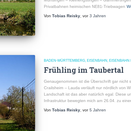
Münsingen – Kleinengstingen – Gammertingen w
Privatbahnen heimischen NE81-Triebwagen
We
Von
Tobias Reisky
, vor
3 Jahren
BADEN-WÜRTTEMBERG
EISENBAHN
EISENBAHN 
Frühling im Taubertal
Genaugenommen ist die Überschrift gar nicht s
Crailsheim – Lauda verläuft nur nördlich von 
Landschaft ist das aber natürlich egal. Diese 
Infrastruktur bewegten mich am 26.04. zu einer
Von
Tobias Reisky
, vor
5 Jahren