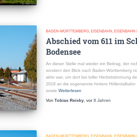
BADEN-WÜRTTEMBERG
EISENBAHN
EISENBAHN 
Abschied vom 611 im S
Bodensee
An dieser Stelle mal wieder ein Beitrag, der ni
sondern den Blick nach Baden-Württemberg ri
aktiv war, um dort bei toller Herbststimmung de
2018 an die sogenannte hintere Höllentalbah
sowie
Weiterlesen
Von
Tobias Reisky
, vor
8 Jahren
BADEN-WÜRTTEMBERG
EISENBAHN
EISENBAHN 