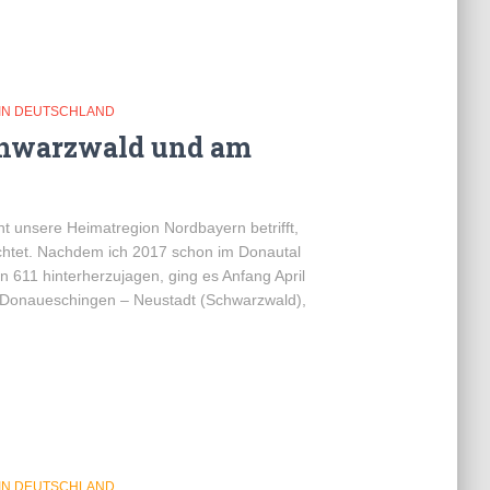
IN DEUTSCHLAND
chwarzwald und am
cht unsere Heimatregion Nordbayern betrifft,
chtet. Nachdem ich 2017 schon im Donautal
n 611 hinterherzujagen, ging es Anfang April
n Donaueschingen – Neustadt (Schwarzwald),
IN DEUTSCHLAND