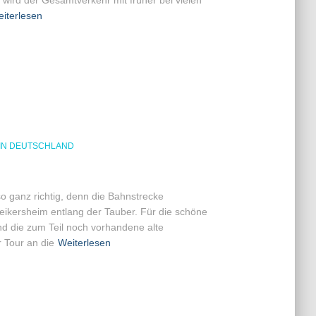
ird der Gesamtverkehr mit früher bei vielen
iterlesen
IN DEUTSCHLAND
o ganz richtig, denn die Bahnstrecke
Weikersheim entlang der Tauber. Für die schöne
und die zum Teil noch vorhandene alte
 Tour an die
Weiterlesen