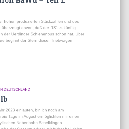
rch BaWü – Teil 1:
er hohen produzierten Stückzahlen und des
ch überzeugt davon, daß der RS1 zukünftig
 ihn der Uerdinger Schienenbus schon hat. Über
re beginnt der Stern dieser Triebwagen
IN DEUTSCHLAND
lb
hr 2023 einläuten, bin ich noch am
reie Tage im August ermöglichten mir einen
dyllischen Nebenbahn Schelklingen –