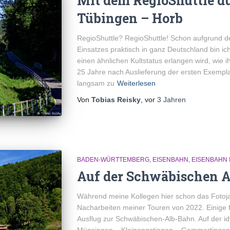
Mit dem RegioShuttle du
Tübingen – Horb
RegioShuttle? RegioShuttle! Schon aufgrund d
Einsatzes praktisch in ganz Deutschland bin i
einen ähnlichen Kultstatus erlangen wird, wie
25 Jahre nach Auslieferung der ersten Exempla
langsam zu
Weiterlesen
Von
Tobias Reisky
, vor
3 Jahren
BADEN-WÜRTTEMBERG
EISENBAHN
EISENBAHN 
Auf der Schwäbischen A
Während meine Kollegen hier schon das Fotoja
Nacharbeiten meiner Touren von 2022. Einige f
Ausflug zur Schwäbischen-Alb-Bahn. Auf der i