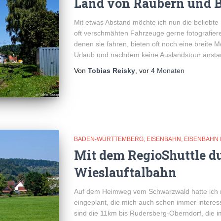
Land von Räubern und 
Mit etwas Abstand möchte ich nun die beliebte 
oft verschmähten Fahrzeuge gerne fotografiere,
denen sie fahren, bieten oft noch eine breite M
Urlaub und nachdem keine Auslandstour anstan
Von
Tobias Reisky
, vor
4 Monaten
BADEN-WÜRTTEMBERG
EISENBAHN
EISENBAHN 
Mit dem RegioShuttle du
Wieslauftalbahn
Auf dem Heimweg vom Schwarzwald hatte ich n
eingeplant, die mich auch schon immer interess
sind die 11km bis Rudersberg-Oberndorf, die i