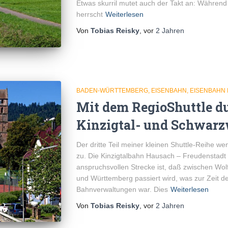
Etwas skurril mutet auch der Takt an: Während
herrscht
Weiterlesen
Von
Tobias Reisky
, vor
2 Jahren
BADEN-WÜRTTEMBERG
EISENBAHN
EISENBAHN 
Mit dem RegioShuttle du
Kinzigtal- und Schwar
Der dritte Teil meiner kleinen Shuttle-Reihe 
zu. Die Kinzigtalbahn Hausach – Freudenstadt
anspruchsvollen Strecke ist, daß zwischen Wo
und Württemberg passiert wird, was zur Zeit 
Bahnverwaltungen war. Dies
Weiterlesen
Von
Tobias Reisky
, vor
2 Jahren