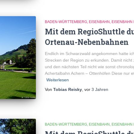
BADEN-WÜRTTEMBERG
EISENBAHN
EISENBAHN 
Mit dem RegioShuttle du
Ortenau-Nebenbahnen
Endlich im Schwarzwald angekommen hatte ich 
Strecken der Region zu erkunden. Damit nicht 
und den nächsten Teil nicht wie sonst chronolo
Achertalbahn Achern – Ottenhöfen Diese nur e
Weiterlesen
Von
Tobias Reisky
, vor
3 Jahren
BADEN-WÜRTTEMBERG
EISENBAHN
EISENBAHN 