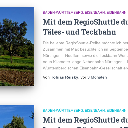
BADEN-WÜRTTEMBERG
EISENBAHN
EISENBAHN 
Mit dem RegioShuttle du
Täles- und Teckbahn
Die beliebte RegioShuttle-Reihe möchte ich he
Zusammen mit Max besuchte ich im September
Nürtingen – Neuffen, sowie die Teckbahn Wen
neun Kilometer lange Nebenbahn Nürtingen –
Württembergischen Eisenbahn-Gesellschaft erö
Von
Tobias Reisky
, vor
3 Monaten
BADEN-WÜRTTEMBERG
EISENBAHN
EISENBAHN 
Mit dem RegioShuttle du