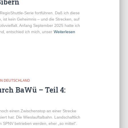
Bibern
RegioShuttle-Serie fortführen. Daß ich diese
 ist kein Geheimnis – und die Strecken, auf
otivvielfalt. Anfang September 2025 hatte ich
d, entschied ich mich, unser
Weiterlesen
IN DEUTSCHLAND
rch BaWü – Teil 4:
och einen Zwischenstop an einer Strecke
iert hat: Die Wieslauftalbahn. Landschaftlich
m SPNV betrieben werden, eher „so mittel“.