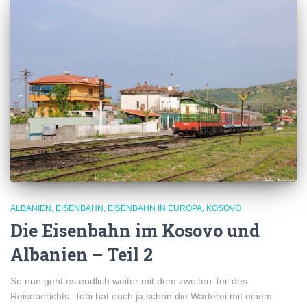
ALBANIEN
EISENBAHN
EISENBAHN IN EUROPA
KOSOVO
Die Eisenbahn im Kosovo und
Albanien – Teil 2
So nun geht es endlich weiter mit dem zweiten Teil des
Reiseberichts. Tobi hat euch ja schon die Warterei mit einem