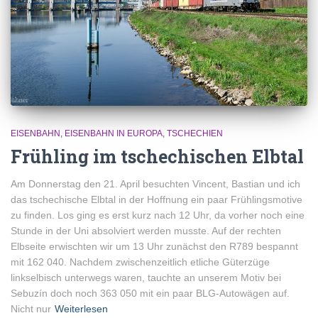
EISENBAHN
EISENBAHN IN EUROPA
TSCHECHIEN
Frühling im tschechischen Elbtal
Am Donnerstag den 21. April besuchten Vincent, Bastian und ich
das tschechische Elbtal in der Hoffnung ein paar Frühlingsmotive
zu finden. Los ging es erst kurz nach 12 Uhr, da vorher noch eine
Stunde in der Uni absolviert werden musste. Auf der rechten
Elbseite erwischten wir um 13 Uhr zunächst den R789 bespannt
mit 162 040. Nachdem zwischenzeitlich etliche Güterzüge
linkselbisch unterwegs waren, tauchte an unserem Motiv bei
Sebuzín doch noch 363 050 mit ein paar BLG-Autowägen auf.
Nicht nur
Weiterlesen