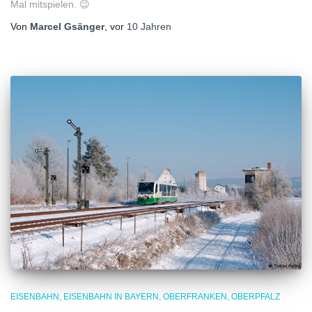
Mal mitspielen. 😉
Von
Marcel Gsänger
, vor
10 Jahren
EISENBAHN
EISENBAHN IN BAYERN
OBERFRANKEN
OBERPFALZ