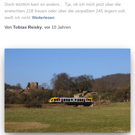
Doch letztlich kam es anders… Tja, ob ich mich jetzt über die
erwischten 218 freuen oder über die verpaßten 245 ärgern soll,
weiß ich nicht
Weiterlesen
Von
Tobias Reisky
, vor
10 Jahren