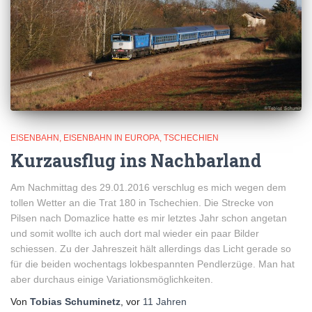
EISENBAHN
EISENBAHN IN EUROPA
TSCHECHIEN
Kurzausflug ins Nachbarland
Am Nachmittag des 29.01.2016 verschlug es mich wegen dem
tollen Wetter an die Trat 180 in Tschechien. Die Strecke von
Pilsen nach Domazlice hatte es mir letztes Jahr schon angetan
und somit wollte ich auch dort mal wieder ein paar Bilder
schiessen. Zu der Jahreszeit hält allerdings das Licht gerade so
für die beiden wochentags lokbespannten Pendlerzüge. Man hat
aber durchaus einige Variationsmöglichkeiten.
Von
Tobias Schuminetz
, vor
11 Jahren