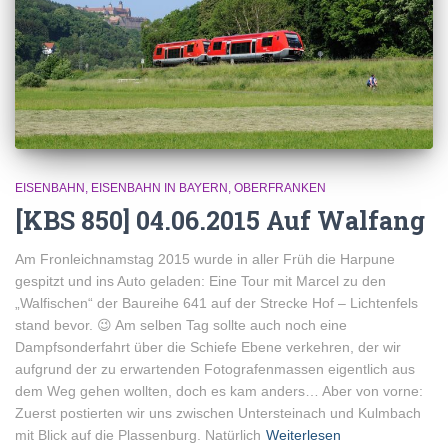
EISENBAHN
EISENBAHN IN BAYERN
OBERFRANKEN
[KBS 850] 04.06.2015 Auf Walfang
Am Fronleichnamstag 2015 wurde in aller Früh die Harpune
gespitzt und ins Auto geladen: Eine Tour mit Marcel zu den
„Walfischen“ der Baureihe 641 auf der Strecke Hof – Lichtenfels
stand bevor. 😉 Am selben Tag sollte auch noch eine
Dampfsonderfahrt über die Schiefe Ebene verkehren, der wir
aufgrund der zu erwartenden Fotografenmassen eigentlich aus
dem Weg gehen wollten, doch es kam anders… Aber von vorne:
Zuerst postierten wir uns zwischen Untersteinach und Kulmbach
mit Blick auf die Plassenburg. Natürlich
Weiterlesen