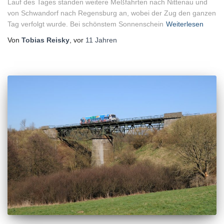
Lauf des Tages standen weitere Meßfahrten nach Nittenau und
von Schwandorf nach Regensburg an, wobei der Zug den ganzen
Tag verfolgt wurde. Bei schönstem Sonnenschein
Weiterlesen
Von
Tobias Reisky
, vor
11 Jahren