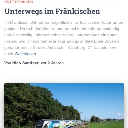
UNTERFRANKEN
Unterwegs im Fränkischen
Im Mai diesen Jahres war eigentlich eine Tour an die Koperrampe
geplant. Da sich das Wetter aber enmal mehr sehr unbeständig
und gleichzeitig unberechenbar zeigte, unternahmen ein guter
Freund und ich spontan eine Tour an das andere Ende Bayerns,
genauer an die Strecke Ansbach – Würzburg. 27 Nachdem wir
auch
Weiterlesen
Von
Nico Sandner
, vor
2 Jahren