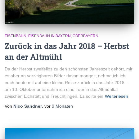
EISENBAHN
EISENBAHN IN BAYERN
OBERBAYERN
Zurück in das Jahr 2018 – Herbst
an der Altmühl
Da der Herbst zweifellos zu den schönsten Jahreszeit gehört, mir
es aber an vorzeigbaren Bilder davon mangelt, nehme ich ich
euch heute mit auf eine kleine Reise zurück in das Jahr 2018 –
am 13. Oktober unternahm ich eine Tour in das Altmühltal
zwischen Eichstätt und Treuchtlingen. Es sollte ein
Weiterlesen
Von
Nico Sandner
, vor
9 Monaten