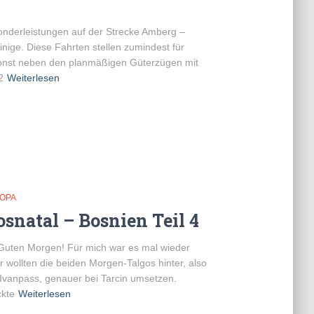
Sonderleistungen auf der Strecke Amberg –
inige. Diese Fahrten stellen zumindest für
 sonst neben den planmäßigen Güterzügen mit
2
Weiterlesen
ROPA
snatal – Bosnien Teil 4
Guten Morgen! Für mich war es mal wieder
ir wollten die beiden Morgen-Talgos hinter, also
 Ivanpass, genauer bei Tarcin umsetzen.
ckte
Weiterlesen