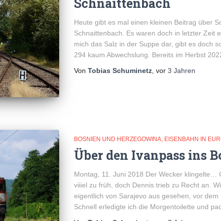
Schnaittenbach
Heute gibt es mal einen kleinen Beitrag über 
Schnaittenbach. Es waren doch in letzter Zeit e
mich das Salz in der Suppe dar, gibt es doch
294 kaum Abwechslung. Bereits im Herbst 202
Von
Tobias Schuminetz
, vor
3 Jahren
BOSNIEN UND HERZEGOWINA
EISENBAHN IN EU
Über den Ivanpass ins Bo
Montag, 11. Juni 2018 Der Wecker klingelte… 
viiiel zu früh, doch Dennis trieb zu Recht an. W
eigentlich von Sarajevo aus gesehen, vor dem
Schnell erledigte ich die Morgentoilette und pa