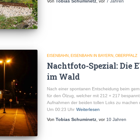
Von
Tobias Schuminetz
, vor
7 Jahren
EISENBAHN
EISENBAHN IN BAYERN
OBERPFALZ
Nachtfoto-Spezial: Die 
im Wald
Nach einer spontanen Entscheidung beim gemütl
für den Ölzug, welcher mit 212 + 217 bespann
Aufnahmen der beiden tollen Loks zu machen
Um 00:23 Uhr
Weiterlesen
Von
Tobias Schuminetz
, vor
10 Jahren