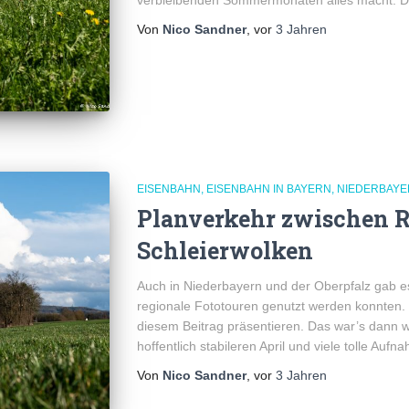
verbleibenden Sommermonaten alles macht. D
Von
Nico Sandner
, vor
3 Jahren
EISENBAHN
EISENBAHN IN BAYERN
NIEDERBAYE
Planverkehr zwischen 
Schleierwolken
Auch in Niederbayern und der Oberpfalz gab es
regionale Fototouren genutzt werden konnten.
diesem Beitrag präsentieren. Das war’s dann wi
hoffentlich stabileren April und viele tolle Aufn
Von
Nico Sandner
, vor
3 Jahren