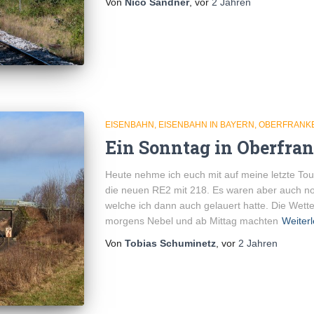
Von
Nico Sandner
, vor
2 Jahren
EISENBAHN
EISENBAHN IN BAYERN
OBERFRANK
Ein Sonntag in Oberfra
Heute nehme ich euch mit auf meine letzte Tou
die neuen RE2 mit 218. Es waren aber auch noc
welche ich dann auch gelauert hatte. Die Wette
morgens Nebel und ab Mittag machten
Weiter
Von
Tobias Schuminetz
, vor
2 Jahren