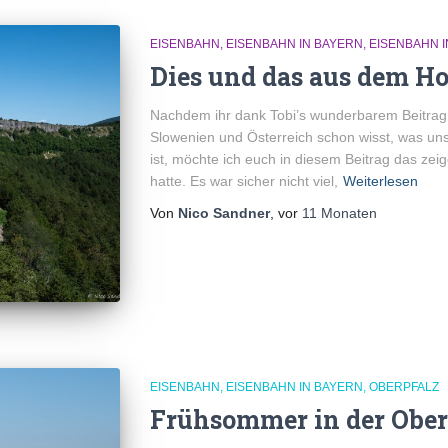
EISENBAHN
EISENBAHN IN BAYERN
EISENBAHN 
Dies und das aus dem 
Nachdem ihr dank Tobi’s wunderbarem Beitrag
Slowenien und Österreich schon wisst, was uns 
ist, möchte ich euch in diesem Beitrag das ze
hatte. Es war sicher nicht viel,
Weiterlesen
Von
Nico Sandner
, vor
11 Monaten
EISENBAHN
EISENBAHN IN BAYERN
OBERPFALZ
Frühsommer in der Ober