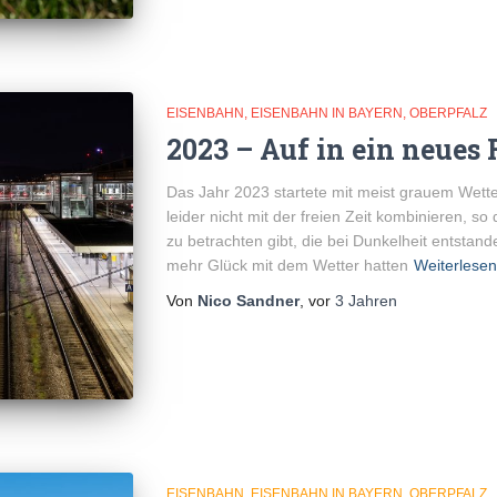
EISENBAHN
EISENBAHN IN BAYERN
OBERPFALZ
2023 – Auf in ein neues 
Das Jahr 2023 startete mit meist grauem Wett
leider nicht mit der freien Zeit kombinieren, s
zu betrachten gibt, die bei Dunkelheit entstand
mehr Glück mit dem Wetter hatten
Weiterlesen
Von
Nico Sandner
, vor
3 Jahren
EISENBAHN
EISENBAHN IN BAYERN
OBERPFALZ