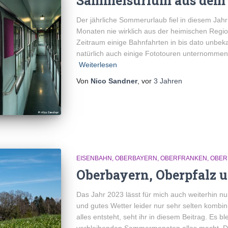
Sammelsurium aus dem
Der jährliche Sommerurlaub fiel in diesem Jahr
Monaten nie wirklich aus der heimischen Regi
Zeitraum einige Bahnfahrten in bis dato unbek
natürlich auch einige Fototouren unternomme
Weiterlesen
Von
Nico Sandner
, vor
3 Jahren
EISENBAHN
OBERBAYERN
OBERFRANKEN
OBER
Oberbayern, Oberpfalz 
Das Jahr 2023 lässt für mich auch weiterhin nu
und gutes Wetter leider nur sehr selten kombin
alles entsteht, seht ihr in diesem Beitrag. Es 