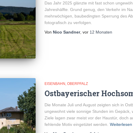
Das Jahr 2025 glänzte mit fast schon ungewöhn
Jahreshälfte. Grund genug, den Verkehr im Naa
mehrwöchigen, baubedingten Sperrung des Ab
fotografisch zu verfolgen.
Von
Nico Sandner
, vor
12 Monaten
EISENBAHN
OBERPFALZ
Ostbayerischer Hochso
Die Monate Juli und August zeigten sich in Ost
ungewohnt viele sonnige Stunden im Gepäck, w
Ziele lagen zwar meist vor der Haustür, doch 
fehlende Motiv eingetütet werden.
Weiterlesen