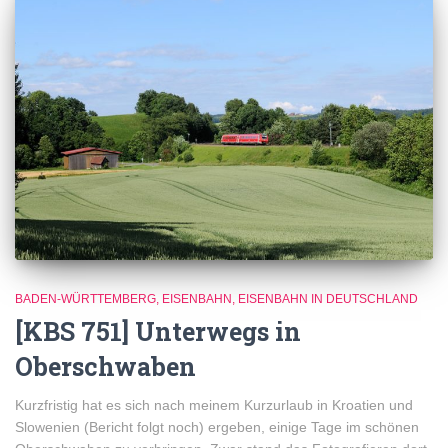
BADEN-WÜRTTEMBERG
EISENBAHN
EISENBAHN IN DEUTSCHLAND
[KBS 751] Unterwegs in
Oberschwaben
Kurzfristig hat es sich nach meinem Kurzurlaub in Kroatien und
Slowenien (Bericht folgt noch) ergeben, einige Tage im schönen