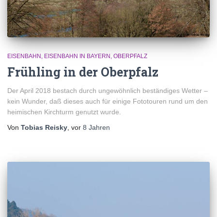
EISENBAHN
EISENBAHN IN BAYERN
OBERPFALZ
Frühling in der Oberpfalz
Der April 2018 bestach durch ungewöhnlich beständiges Wetter –
kein Wunder, daß dieses auch für einige Fototouren rund um den
heimischen Kirchturm genutzt wurde.
Von
Tobias Reisky
, vor
8 Jahren