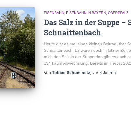
EISENBAHN
EISENBAHN IN BAYERN
OBERPFALZ
Das Salz in der Suppe –
Schnaittenbach
Heute gibt es mal einen kleinen Beitrag über 
Schnaittenbach. Es waren doch in letzter Zeit e
mich das Salz in der Suppe dar, gibt es doch
294 kaum Abwechslung. Bereits im Herbst 202
Von
Tobias Schuminetz
, vor
3 Jahren