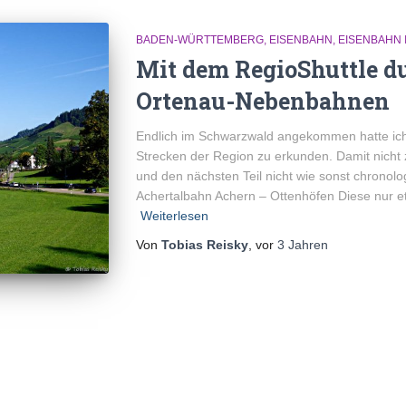
BADEN-WÜRTTEMBERG
EISENBAHN
EISENBAHN 
Mit dem RegioShuttle du
Ortenau-Nebenbahnen
Endlich im Schwarzwald angekommen hatte ich 
Strecken der Region zu erkunden. Damit nicht 
und den nächsten Teil nicht wie sonst chronolo
Achertalbahn Achern – Ottenhöfen Diese nur e
Weiterlesen
Von
Tobias Reisky
, vor
3 Jahren