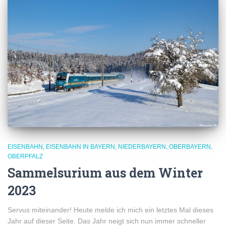
EISENBAHN
EISENBAHN IN BAYERN
NIEDERBAYERN
OBERBAYERN
OBERPFALZ
Sammelsurium aus dem Winter
2023
Servus miteinander! Heute melde ich mich ein letztes Mal dieses
Jahr auf dieser Seite. Das Jahr neigt sich nun immer schneller