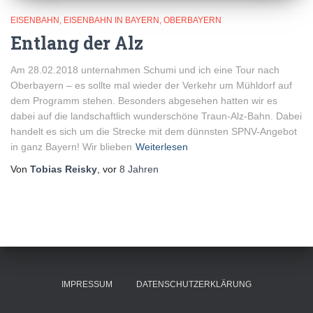
EISENBAHN
EISENBAHN IN BAYERN
OBERBAYERN
Entlang der Alz
Am 28.02.2018 unternahmen Schumi und ich eine Tour nach
Oberbayern – es sollte mal wieder der Verkehr um Mühldorf auf
dem Programm stehen. Besonders abgesehen hatten wir es
dabei auf die landschaftlich wunderschöne Traun-Alz-Bahn. Dabei
handelt es sich um die Strecke mit dem dünnsten SPNV-Angebot
in ganz Bayern! Wir blieben
Weiterlesen
Von
Tobias Reisky
, vor
8 Jahren
IMPRESSUM
DATENSCHUTZERKLÄRUNG