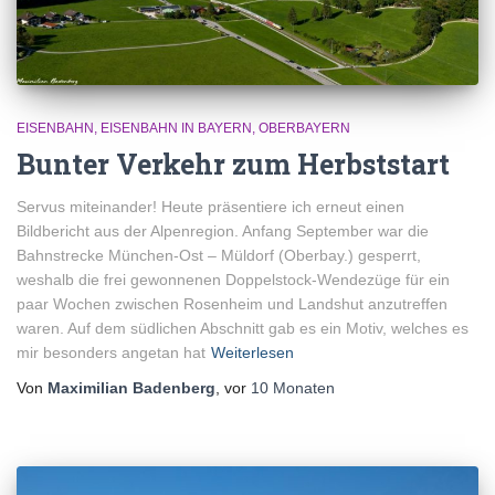
EISENBAHN
EISENBAHN IN BAYERN
OBERBAYERN
Bunter Verkehr zum Herbststart
Servus miteinander! Heute präsentiere ich erneut einen
Bildbericht aus der Alpenregion. Anfang September war die
Bahnstrecke München-Ost – Müldorf (Oberbay.) gesperrt,
weshalb die frei gewonnenen Doppelstock-Wendezüge für ein
paar Wochen zwischen Rosenheim und Landshut anzutreffen
waren. Auf dem südlichen Abschnitt gab es ein Motiv, welches es
mir besonders angetan hat
Weiterlesen
Von
Maximilian Badenberg
, vor
10 Monaten