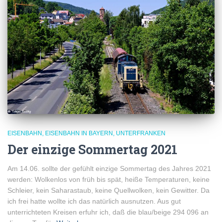
EISENBAHN
EISENBAHN IN BAYERN
UNTERFRANKEN
Der einzige Sommertag 2021
Am 14.06. sollte der gefühlt einzige Sommertag des Jahres 2021
werden: Wolkenlos von früh bis spät, heiße Temperaturen, keine
Schleier, kein Saharastaub, keine Quellwolken, kein Gewitter. Da
ich frei hatte wollte ich das natürlich ausnutzen. Aus gut
unterrichteten Kreisen erfuhr ich, daß die blau/beige 294 096 an