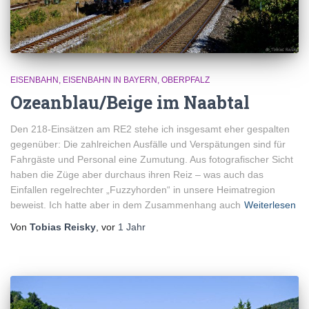
EISENBAHN
EISENBAHN IN BAYERN
OBERPFALZ
Ozeanblau/Beige im Naabtal
Den 218-Einsätzen am RE2 stehe ich insgesamt eher gespalten
gegenüber: Die zahlreichen Ausfälle und Verspätungen sind für
Fahrgäste und Personal eine Zumutung. Aus fotografischer Sicht
haben die Züge aber durchaus ihren Reiz – was auch das
Einfallen regelrechter „Fuzzyhorden“ in unsere Heimatregion
beweist. Ich hatte aber in dem Zusammenhang auch
Weiterlesen
Von
Tobias Reisky
, vor
1 Jahr