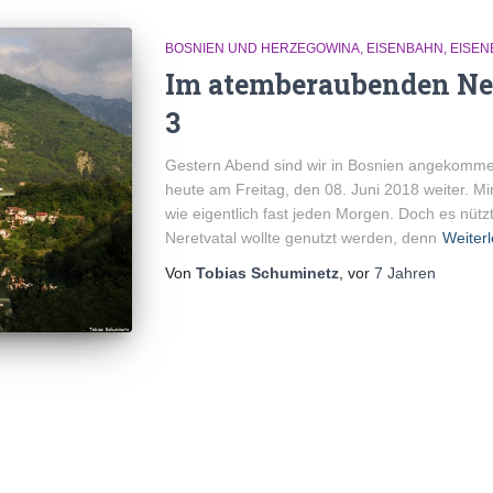
BOSNIEN UND HERZEGOWINA
EISENBAHN
EISEN
Im atemberaubenden Ner
3
Gestern Abend sind wir in Bosnien angekomme
heute am Freitag, den 08. Juni 2018 weiter. Mi
wie eigentlich fast jeden Morgen. Doch es nützt
Neretvatal wollte genutzt werden, denn
Weiter
Von
Tobias Schuminetz
, vor
7 Jahren