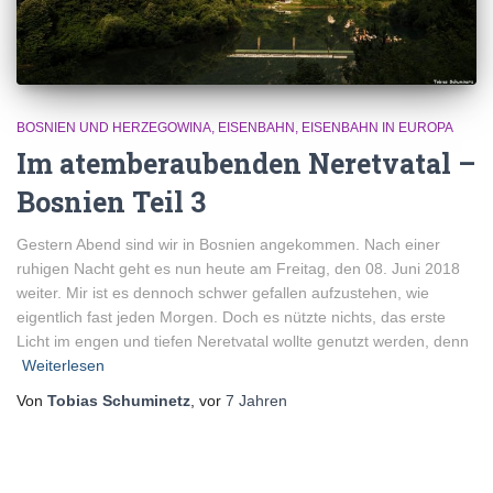
BOSNIEN UND HERZEGOWINA
EISENBAHN
EISENBAHN IN EUROPA
Im atemberaubenden Neretvatal –
Bosnien Teil 3
Gestern Abend sind wir in Bosnien angekommen. Nach einer
ruhigen Nacht geht es nun heute am Freitag, den 08. Juni 2018
weiter. Mir ist es dennoch schwer gefallen aufzustehen, wie
eigentlich fast jeden Morgen. Doch es nützte nichts, das erste
Licht im engen und tiefen Neretvatal wollte genutzt werden, denn
Weiterlesen
Von
Tobias Schuminetz
, vor
7 Jahren