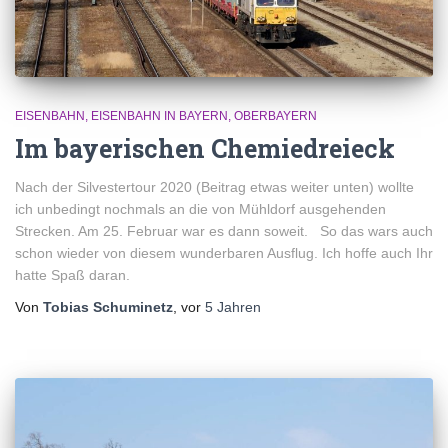
EISENBAHN
EISENBAHN IN BAYERN
OBERBAYERN
Im bayerischen Chemiedreieck
Nach der Silvestertour 2020 (Beitrag etwas weiter unten) wollte
ich unbedingt nochmals an die von Mühldorf ausgehenden
Strecken. Am 25. Februar war es dann soweit. So das wars auch
schon wieder von diesem wunderbaren Ausflug. Ich hoffe auch Ihr
hatte Spaß daran.
Von
Tobias Schuminetz
, vor
5 Jahren