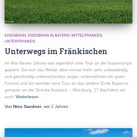
EISENBAHN
EISENBAHN IN BAYERN
MITTELFRANKEN
UNTERFRANKEN
Unterwegs im Fränkischen
Im Mai diesen Jahres war eigentlich eine Tour an die Koperrampe
geplant. Da sich das Wetter aber enmal mehr sehr unbeständig
und gleichzeitig unberechenbar zeigte, unternahmen ein guter
Freund und ich spontan eine Tour an das andere Ende Bayerns,
genauer an die Strecke Ansbach – Würzburg. 27 Nachdem wir
auch
Weiterlesen
Von
Nico Sandner
, vor
2 Jahren