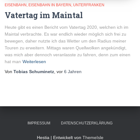
EISENBAHN
EISENBAHN IN BAYERN
UNTERFRANKEN
Vatertag im Maintal
Heute gibt es einen Bericht vom Vatertag 2020, welchen ich im
Maintal verbrachte. Es war endlich wieder möglich sich frei zu
bewegen, daher nutzte ich das Wetter um den Radius meiner
Touren zu erweitern. Mittags waren Quellwolken angekündigt,
was mich aber dennoch veranlasste zu fahren, denn zum einen
hat man
Weiterlesen
Von
Tobias Schuminetz
, vor
6 Jahren
IMPRESSUM
DATENSCHUTZERKLÄRUNG
Hestia | Entwickelt von
ThemeIsle