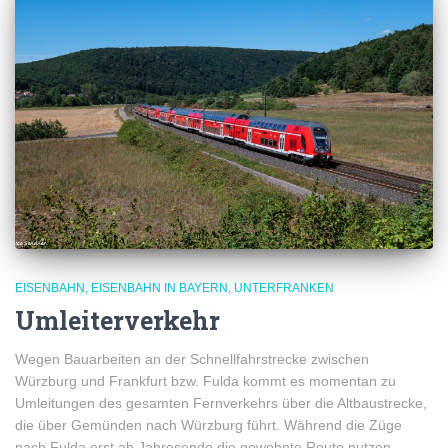
EISENBAHN
EISENBAHN IN BAYERN
UNTERFRANKEN
Umleiterverkehr
Wegen Bauarbeiten an der Schnellfahrstrecke zwischen
Würzburg und Frankfurt bzw. Fulda kommt es momentan zu
Umleitungen des gesamten Fernverkehrs über die Altbaustrecke,
die über Gemünden nach Würzburg führt. Während die Züge
nach Fulda erst ab Jahresende die gewohnte Route nutzen