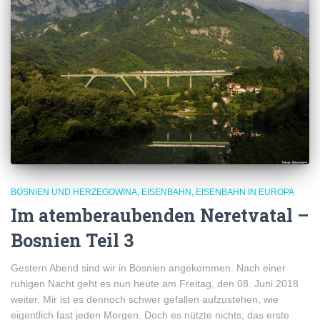
BOSNIEN UND HERZEGOWINA
EISENBAHN
EISENBAHN IN EUROPA
Im atemberaubenden Neretvatal –
Bosnien Teil 3
Gestern Abend sind wir in Bosnien angekommen. Nach einer
ruhigen Nacht geht es nun heute am Freitag, den 08. Juni 2018
weiter. Mir ist es dennoch schwer gefallen aufzustehen, wie
eigentlich fast jeden Morgen. Doch es nützte nichts, das erste