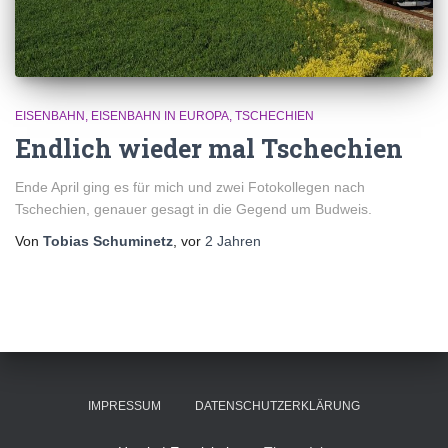
EISENBAHN
EISENBAHN IN EUROPA
TSCHECHIEN
Endlich wieder mal Tschechien
Ende April ging es für mich und zwei Fotokollegen nach
Tschechien, genauer gesagt in die Gegend um Budweis.
Von
Tobias Schuminetz
, vor
2 Jahren
IMPRESSUM
DATENSCHUTZERKLÄRUNG