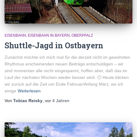
EISENBAHN
EISENBAHN IN BAYERN
OBERPFALZ
Shuttle-Jagd in Ostbayern
Zunächst möchte ich mich mal für die derzeit nicht im gewohnten
Rhythmus erscheinenden neuen Beiträge entschuldigen – wir
sind momentan alle recht eingespannt, hoffen aber, daß das im
Lauf der nächsten Wochen wieder besser wird. 🙂 Heute blicken
wir zurück auf die Zeit um Ende Februar/Anfang März, wo ich
einige
Weiterlesen
Von
Tobias Reisky
, vor
4 Jahren