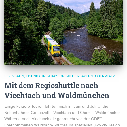
EISENBAHN
EISENBAHN IN BAYERN
NIEDERBAYERN
OBERPFALZ
Mit dem Regioshuttle nach
Viechtach und Waldmünchen
Einige kürzere Touren führten mich im Juni und Juli an die
Nebenbahnen Gotteszell – Viechtach und Cham – Waldmünchen.
Während nach Viechtach die gebraucht von der ODEG
übernommenen Waldbahn-Shuttles im speziellen „Go-Vit-Design“