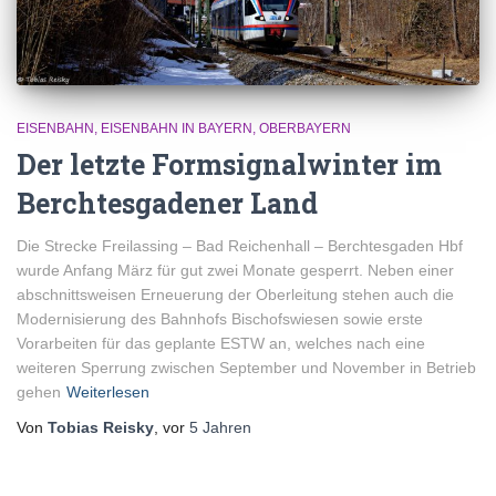
EISENBAHN
EISENBAHN IN BAYERN
OBERBAYERN
Der letzte Formsignalwinter im
Berchtesgadener Land
Die Strecke Freilassing – Bad Reichenhall – Berchtesgaden Hbf
wurde Anfang März für gut zwei Monate gesperrt. Neben einer
abschnittsweisen Erneuerung der Oberleitung stehen auch die
Modernisierung des Bahnhofs Bischofswiesen sowie erste
Vorarbeiten für das geplante ESTW an, welches nach eine
weiteren Sperrung zwischen September und November in Betrieb
gehen
Weiterlesen
Von
Tobias Reisky
, vor
5 Jahren