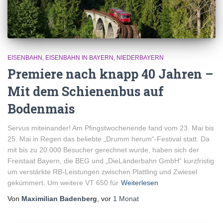
EISENBAHN
EISENBAHN IN BAYERN
NIEDERBAYERN
Premiere nach knapp 40 Jahren –
Mit dem Schienenbus auf
Bodenmais
Servus miteinander! Am Pfingstwochenende fand vom 23. Mai bis
25. Mai in Regen das beliebte „Drumm herum“-Festival statt. Da
mit bis zu 20.000 Besucher gerechnet wurde, haben sich der
Freistaat Bayern, die BEG und „DieLänderbahn GmbH“ kurzfristig
um verstärkte RB-Leistungen zwischen Plattling und Zwiesel
gekümmert. Um weitere VT 650 für
Weiterlesen
Von
Maximilian Badenberg
, vor
1 Monat