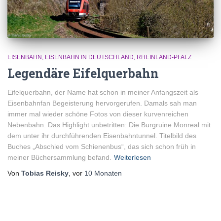
EISENBAHN
EISENBAHN IN DEUTSCHLAND
RHEINLAND-PFALZ
Legendäre Eifelquerbahn
Eifelquerbahn, der Name hat schon in meiner Anfangszeit als
Eisenbahnfan Begeisterung hervorgerufen. Damals sah man
immer mal wieder schöne Fotos von dieser kurvenreichen
Nebenbahn. Das Highlight unbetritten: Die Burgruine Monreal mit
dem unter ihr durchführenden Eisenbahntunnel. Titelbild des
Buches „Abschied vom Schienenbus“, das sich schon früh in
meiner Büchersammlung befand.
Weiterlesen
Von
Tobias Reisky
, vor
10 Monaten