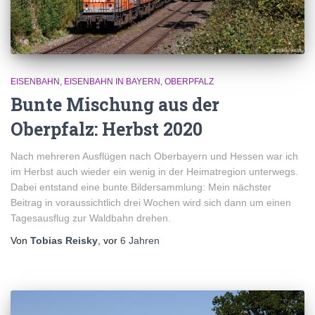
EISENBAHN
EISENBAHN IN BAYERN
OBERPFALZ
Bunte Mischung aus der
Oberpfalz: Herbst 2020
Nach mehreren Ausflügen nach Oberbayern und Hessen war ich
im Herbst auch wieder ein wenig in der Heimatregion unterwegs.
Dabei entstand eine bunte Bildersammlung: Mein nächster
Beitrag in voraussichtlich drei Wochen wird sich dann um einen
Tagesausflug zur Waldbahn drehen.
Von
Tobias Reisky
, vor
6 Jahren