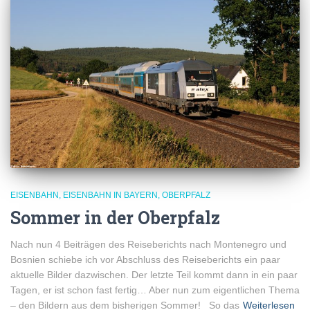
EISENBAHN
EISENBAHN IN BAYERN
OBERPFALZ
Sommer in der Oberpfalz
Nach nun 4 Beiträgen des Reiseberichts nach Montenegro und
Bosnien schiebe ich vor Abschluss des Reiseberichts ein paar
aktuelle Bilder dazwischen. Der letzte Teil kommt dann in ein paar
Tagen, er ist schon fast fertig… Aber nun zum eigentlichen Thema
– den Bildern aus dem bisherigen Sommer! So das
Weiterlesen