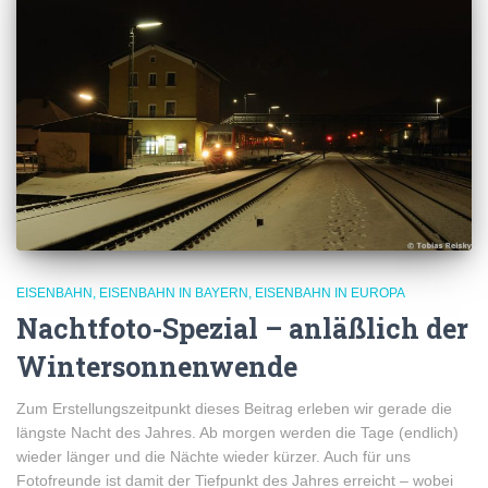
EISENBAHN
EISENBAHN IN BAYERN
EISENBAHN IN EUROPA
Nachtfoto-Spezial – anläßlich der
Wintersonnenwende
Zum Erstellungszeitpunkt dieses Beitrag erleben wir gerade die
längste Nacht des Jahres. Ab morgen werden die Tage (endlich)
wieder länger und die Nächte wieder kürzer. Auch für uns
Fotofreunde ist damit der Tiefpunkt des Jahres erreicht – wobei