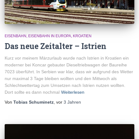
EISENBAHN
EISENBAHN IN EUROPA
KROATIEN
Das neue Zeitalter – Istrien
Kurz vor meinem Märzurlaub wurde nach Istrien in Kroatien ein
moderner bei Koncar gebauter Dieseltriebwagen der Baureihe
7023 überführt. In Serbien war klar, dass wir aufgrund des Wetter
nur maximal 3 Tage bleiben wollten und den Mittwoch als
Schlechtwettertag zum Umsetzen nach Istrien nutzen wollten.
Dort sollte es dann nochmal
Weiterlesen
Von
Tobias Schuminetz
, vor
3 Jahren