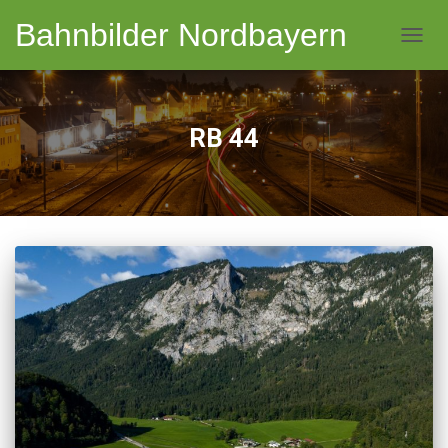
Bahnbilder Nordbayern
NAVI
RB 44