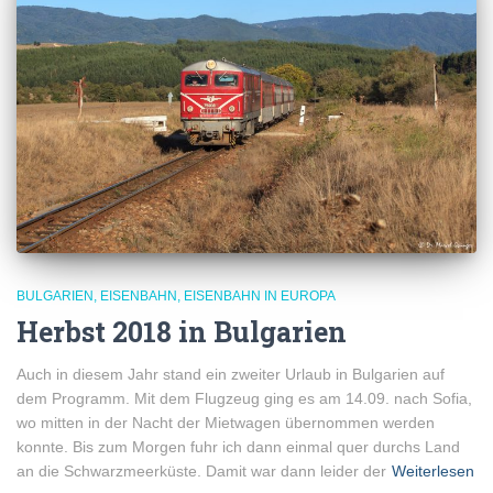
BULGARIEN
EISENBAHN
EISENBAHN IN EUROPA
Herbst 2018 in Bulgarien
Auch in diesem Jahr stand ein zweiter Urlaub in Bulgarien auf
dem Programm. Mit dem Flugzeug ging es am 14.09. nach Sofia,
wo mitten in der Nacht der Mietwagen übernommen werden
konnte. Bis zum Morgen fuhr ich dann einmal quer durchs Land
an die Schwarzmeerküste. Damit war dann leider der
Weiterlesen