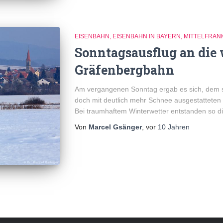
EISENBAHN
EISENBAHN IN BAYERN
MITTELFRAN
Sonntagsausflug an die 
Gräfenbergbahn
Am vergangenen Sonntag ergab es sich, dem 
doch mit deutlich mehr Schnee ausgestatteten
Bei traumhaftem Winterwetter entstanden so die
Von
Marcel Gsänger
, vor
10 Jahren