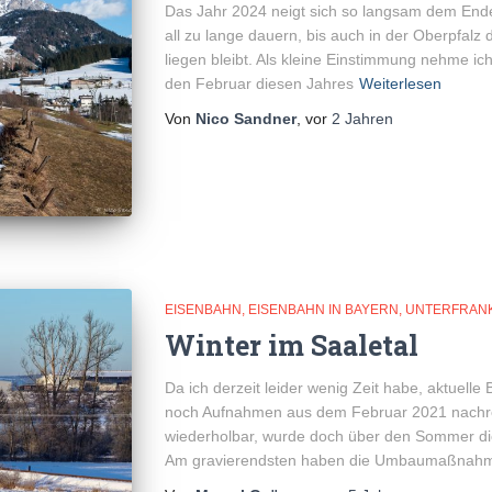
Das Jahr 2024 neigt sich so langsam dem Ende
all zu lange dauern, bis auch in der Oberpfal
liegen bleibt. Als kleine Einstimmung nehme ich
den Februar diesen Jahres
Weiterlesen
Von
Nico Sandner
, vor
2 Jahren
EISENBAHN
EISENBAHN IN BAYERN
UNTERFRAN
Winter im Saaletal
Da ich derzeit leider wenig Zeit habe, aktuelle B
noch Aufnahmen aus dem Februar 2021 nachreic
wiederholbar, wurde doch über den Sommer die
Am gravierendsten haben die Umbaumaßnah