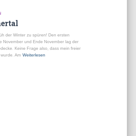
N
ertal
rüh der Winter zu spüren! Den ersten
itte November und Ende November lag der
ecke. Keine Frage also, dass mein freier
t wurde. Am
Weiterlesen
H