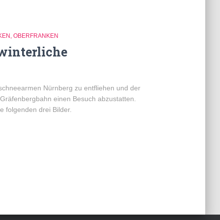
KEN
OBERFRANKEN
winterliche
schneearmen Nürnberg zu entfliehen und der
 Gräfenbergbahn einen Besuch abzustatten.
 folgenden drei Bilder.