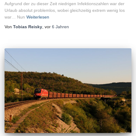
Aufgrund der zu dieser Zeit niedrigen Infektionszahlen war der
Urlaub absolut problemlos, wobei gleichzeitig extrem wenig los
war… Nun
Weiterlesen
Von
Tobias Reisky
, vor
6 Jahren