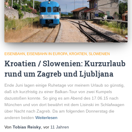
EISENBAHN
EISENBAHN IN EUROPA
KROATIEN
SLOWENIEN
Kroatien / Slowenien: Kurzurlaub
rund um Zagreb und Ljubljana
Ende Juni lagen einige Ruhetage vor meinem Urlaub so günstig,
daß ich kurzfristig zu einer Balkan-Tour von zwei Kumpels
dazustoßen konnte. So ging es am Abend des 17.06.15 nach
München und von dort bewährt mit dem Lisinski im Schlafwagen
über Nacht nach Zagreb. Da am folgenden Donnerstag die
anderen beiden
Weiterlesen
Von
Tobias Reisky
, vor
11 Jahren