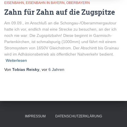
EISENBAHN
EISENBAHN IN BAYERN
OBERBAYERN
Zahn für Zahn auf die Zugspitze
Am 09.09., im Anschluß an die Schongau-/Oberammergautour
hatte ich vor, endlich mal eine Strecke zu besuchen, an der ich
noch nie war: Die Zugspitzbahn! Diese beginnt in Garmisch-
Partenkirchen, ist schmalspurig (1000mm) und fährt mit einem
Stromsystem von 1650V Gleichstrom. Der Abschintt bis Grainau
wird im Adhäsionsbetrieb als öffentlicher Nahverkehr bedient.
Weiterlesen
Von
Tobias Reisky
, vor
6 Jahren
IMPRESSUM
DATENSCHUTZERKLÄRUNG