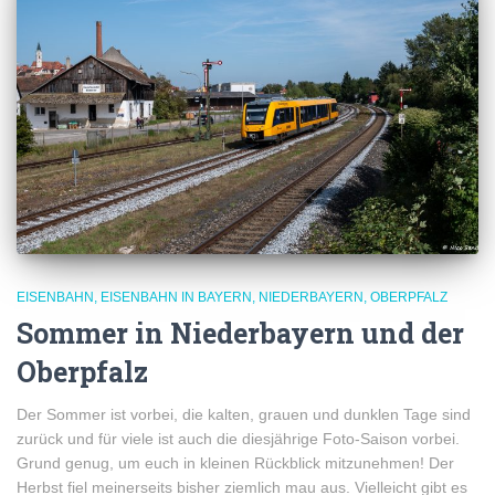
EISENBAHN
EISENBAHN IN BAYERN
NIEDERBAYERN
OBERPFALZ
Sommer in Niederbayern und der
Oberpfalz
Der Sommer ist vorbei, die kalten, grauen und dunklen Tage sind
zurück und für viele ist auch die diesjährige Foto-Saison vorbei.
Grund genug, um euch in kleinen Rückblick mitzunehmen! Der
Herbst fiel meinerseits bisher ziemlich mau aus. Vielleicht gibt es