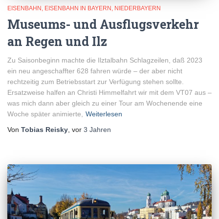
EISENBAHN
EISENBAHN IN BAYERN
NIEDERBAYERN
Museums- und Ausflugsverkehr
an Regen und Ilz
Zu Saisonbeginn machte die Ilztalbahn Schlagzeilen, daß 2023
ein neu angeschaffter 628 fahren würde – der aber nicht
rechtzeitig zum Betriebsstart zur Verfügung stehen sollte.
Ersatzweise halfen an Christi Himmelfahrt wir mit dem VT07 aus –
was mich dann aber gleich zu einer Tour am Wochenende eine
Woche später animierte,
Weiterlesen
Von
Tobias Reisky
, vor
3 Jahren