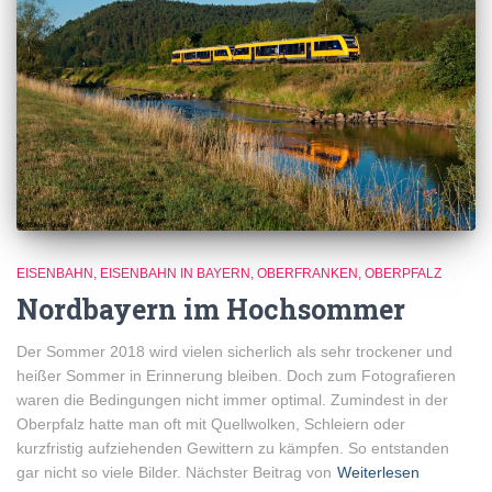
EISENBAHN
EISENBAHN IN BAYERN
OBERFRANKEN
OBERPFALZ
Nordbayern im Hochsommer
Der Sommer 2018 wird vielen sicherlich als sehr trockener und
heißer Sommer in Erinnerung bleiben. Doch zum Fotografieren
waren die Bedingungen nicht immer optimal. Zumindest in der
Oberpfalz hatte man oft mit Quellwolken, Schleiern oder
kurzfristig aufziehenden Gewittern zu kämpfen. So entstanden
gar nicht so viele Bilder. Nächster Beitrag von
Weiterlesen