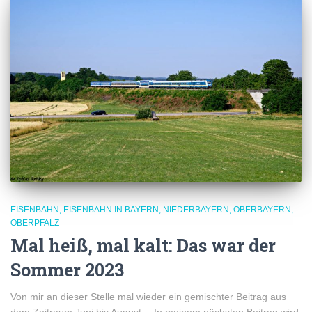
EISENBAHN
EISENBAHN IN BAYERN
NIEDERBAYERN
OBERBAYERN
OBERPFALZ
Mal heiß, mal kalt: Das war der
Sommer 2023
Von mir an dieser Stelle mal wieder ein gemischter Beitrag aus