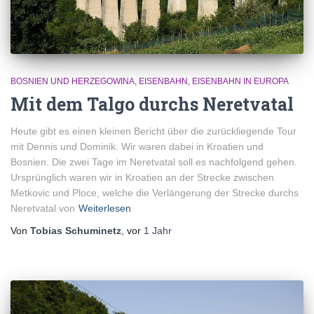
BOSNIEN UND HERZEGOWINA
EISENBAHN
EISENBAHN IN EUROPA
Mit dem Talgo durchs Neretvatal
Heute gibt es einen kleinen Bericht über die zurückliegende Tour
mit Dennis und Dominik. Wir waren dabei in Kroatien und
Bosnien. Die zwei Tage im Neretvatal soll es nachfolgend gehen.
Ursprünglich waren wir in Kroatien an der Strecke zwischen
Metkovic und Ploce, welche die Verlängerung der Strecke durchs
Neretvatal von
Weiterlesen
Von
Tobias Schuminetz
, vor
1 Jahr