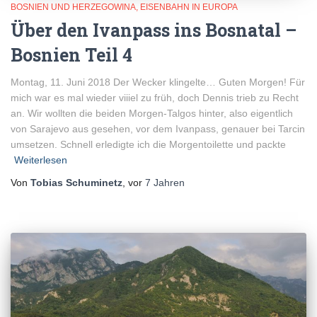
BOSNIEN UND HERZEGOWINA
EISENBAHN IN EUROPA
Über den Ivanpass ins Bosnatal –
Bosnien Teil 4
Montag, 11. Juni 2018 Der Wecker klingelte… Guten Morgen! Für
mich war es mal wieder viiiel zu früh, doch Dennis trieb zu Recht
an. Wir wollten die beiden Morgen-Talgos hinter, also eigentlich
von Sarajevo aus gesehen, vor dem Ivanpass, genauer bei Tarcin
umsetzen. Schnell erledigte ich die Morgentoilette und packte
Weiterlesen
Von
Tobias Schuminetz
, vor
7 Jahren