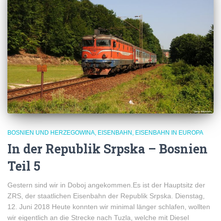
BOSNIEN UND HERZEGOWINA
EISENBAHN
EISENBAHN IN EUROPA
In der Republik Srpska – Bosnien
Teil 5
Gestern sind wir in Doboj angekommen.Es ist der Hauptsitz der
ZRS, der staatlichen Eisenbahn der Republik Srpska. Dienstag,
12. Juni 2018 Heute konnten wir minimal länger schlafen, wollten
wir eigentlich an die Strecke nach Tuzla, welche mit Diesel