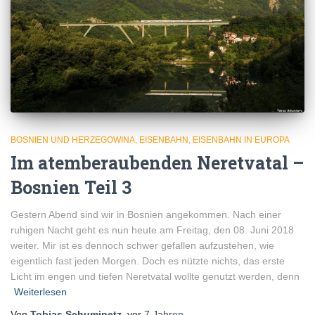
BOSNIEN UND HERZEGOWINA
EISENBAHN
EISENBAHN IN EUROPA
Im atemberaubenden Neretvatal –
Bosnien Teil 3
Gestern Abend sind wir in Bosnien angekommen. Nach einer
ruhigen Nacht geht es nun heute am Freitag, den 08. Juni 2018
weiter. Mir ist es dennoch schwer gefallen aufzustehen, wie
eigentlich fast jeden Morgen. Doch es nützte nichts, das erste
Licht im engen und tiefen Neretvatal wollte genutzt werden, denn
Weiterlesen
Von
Tobias Schuminetz
, vor
7 Jahren