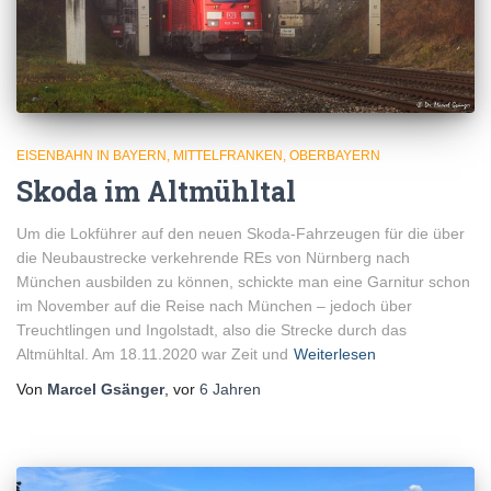
EISENBAHN IN BAYERN
MITTELFRANKEN
OBERBAYERN
Skoda im Altmühltal
Um die Lokführer auf den neuen Skoda-Fahrzeugen für die über
die Neubaustrecke verkehrende REs von Nürnberg nach
München ausbilden zu können, schickte man eine Garnitur schon
im November auf die Reise nach München – jedoch über
Treuchtlingen und Ingolstadt, also die Strecke durch das
Altmühltal. Am 18.11.2020 war Zeit und
Weiterlesen
Von
Marcel Gsänger
, vor
6 Jahren