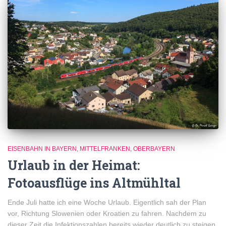
EISENBAHN IN BAYERN
MITTELFRANKEN
OBERBAYERN
Urlaub in der Heimat:
Fotoausflüge ins Altmühltal
Ende Juli hatte ich eine Woche Urlaub. Eigentlich sah der Plan
vor, Richtung Slowenien oder Kroatien zu fahren. Nachdem zu
dieser Zeit die Infektionszahlen bereits wieder deutlich zu steigen