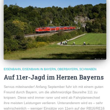
EISENBAHN
EISENBAHN IN BAYERN
OBERBAYERN
SCHWABEN
Auf 11er-Jagd im Herzen Bayerns
Servus miteinander! Anfang September fuhr ich mit einem guten
Freund durch Bayern, um die altehrwürdige Baureihe 111 zu
knipsen. Diese wird immer rarer und wird ab Fahrplanwechsel
ihre meisten Leistungen verlieren. Unteranderem wird es – sehr
wahrscheinlich – weniger Einsätze von 11ern auf der RB16/RE16