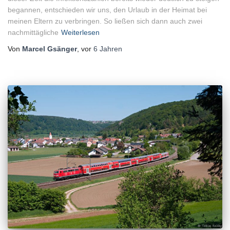
begannen, entschieden wir uns, den Urlaub in der Heimat bei
meinen Eltern zu verbringen. So ließen sich dann auch zwei
nachmittägliche
Weiterlesen
Von
Marcel Gsänger
, vor
6 Jahren