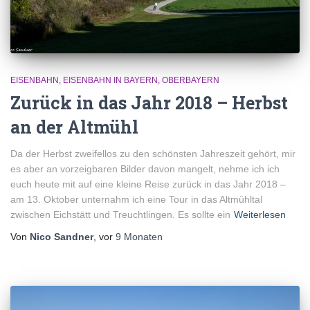
EISENBAHN
EISENBAHN IN BAYERN
OBERBAYERN
Zurück in das Jahr 2018 – Herbst
an der Altmühl
Da der Herbst zweifellos zu den schönsten Jahreszeit gehört, mir
es aber an vorzeigbaren Bilder davon mangelt, nehme ich ich
euch heute mit auf eine kleine Reise zurück in das Jahr 2018 –
am 13. Oktober unternahm ich eine Tour in das Altmühltal
zwischen Eichstätt und Treuchtlingen. Es sollte ein
Weiterlesen
Von
Nico Sandner
, vor
9 Monaten