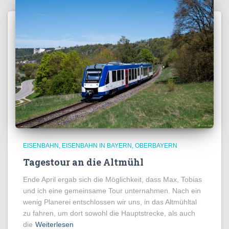
EISENBAHN
EISENBAHN IN BAYERN
OBERBAYERN
Tagestour an die Altmühl
Ende April ergab sich die Möglichkeit, dass Max, Tobias
und ich eine gemeinsame Tour unternahmen. Nach ein
wenig Planerei entschlossen wir uns, in das Altmühltal
zu fahren, um dort sowohl die Hauptstrecke, als auch
die
Weiterlesen