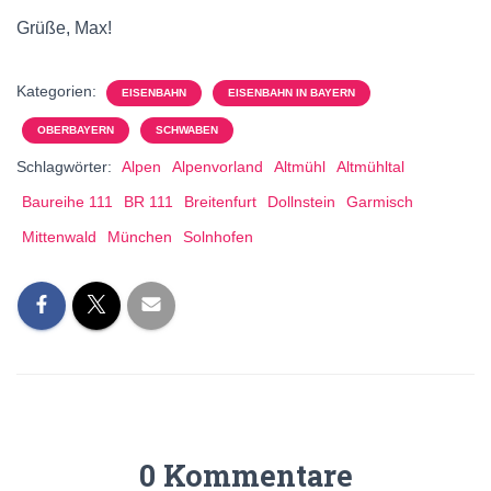
Grüße, Max!
Kategorien:
EISENBAHN
EISENBAHN IN BAYERN
OBERBAYERN
SCHWABEN
Schlagwörter:
Alpen
Alpenvorland
Altmühl
Altmühltal
Baureihe 111
BR 111
Breitenfurt
Dollnstein
Garmisch
Mittenwald
München
Solnhofen
0 Kommentare