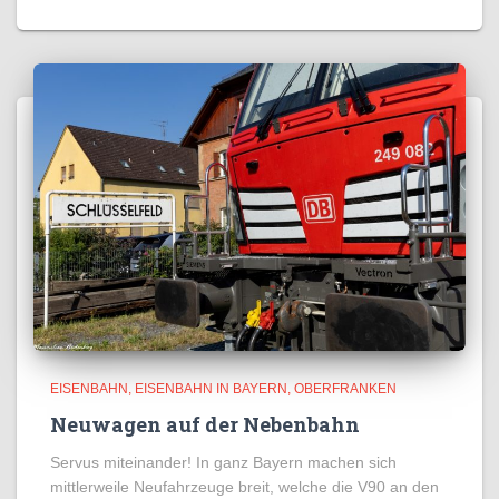
EISENBAHN
EISENBAHN IN BAYERN
OBERFRANKEN
Neuwagen auf der Nebenbahn
Servus miteinander! In ganz Bayern machen sich
mittlerweile Neufahrzeuge breit, welche die V90 an den