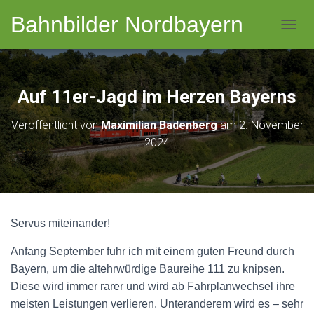
Bahnbilder Nordbayern
NAVI
Auf 11er-Jagd im Herzen Bayerns
Veröffentlicht von
Maximilian Badenberg
am
2. November
2024
Servus miteinander!
Anfang September fuhr ich mit einem guten Freund durch
Bayern, um die altehrwürdige Baureihe 111 zu knipsen.
Diese wird immer rarer und wird ab Fahrplanwechsel ihre
meisten Leistungen verlieren. Unteranderem wird es – sehr