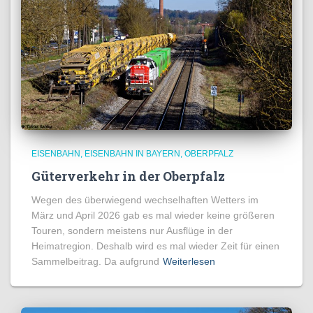
EISENBAHN
EISENBAHN IN BAYERN
OBERPFALZ
Güterverkehr in der Oberpfalz
Wegen des überwiegend wechselhaften Wetters im
März und April 2026 gab es mal wieder keine größeren
Touren, sondern meistens nur Ausflüge in der
Heimatregion. Deshalb wird es mal wieder Zeit für einen
Sammelbeitrag. Da aufgrund
Weiterlesen