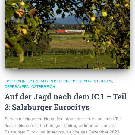
EISENBAHN
EISENBAHN IN BAYERN
EISENBAHN IN EUROPA
OBERBAYERN
ÖSTERREICH
Auf der Jagd nach dem IC 1 – Teil
3: Salzburger Eurocitys
Servus miteinander! Heute folgt dann der dritte und letzte Teil
dieser Bilderserie. Im heutigen Beitrag widmen wir uns den
Salzburger Euro- und Intercitys, welche seit Dezember 2023