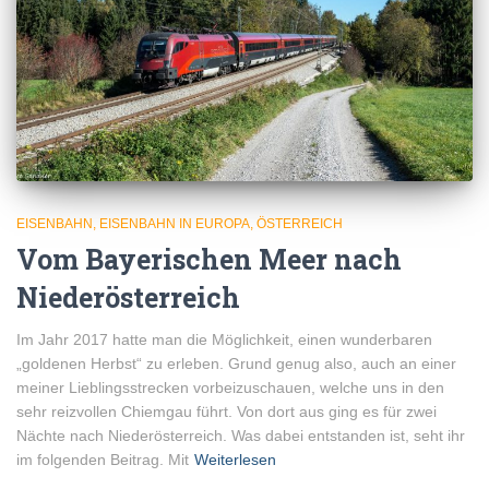
EISENBAHN
EISENBAHN IN EUROPA
ÖSTERREICH
Vom Bayerischen Meer nach
Niederösterreich
Im Jahr 2017 hatte man die Möglichkeit, einen wunderbaren
„goldenen Herbst“ zu erleben. Grund genug also, auch an einer
meiner Lieblingsstrecken vorbeizuschauen, welche uns in den
sehr reizvollen Chiemgau führt. Von dort aus ging es für zwei
Nächte nach Niederösterreich. Was dabei entstanden ist, seht ihr
im folgenden Beitrag. Mit
Weiterlesen