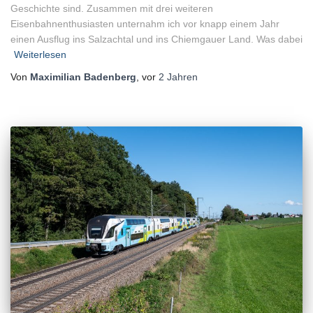
Geschichte sind. Zusammen mit drei weiteren
Eisenbahnenthusiasten unternahm ich vor knapp einem Jahr
einen Ausflug ins Salzachtal und ins Chiemgauer Land. Was dabei
Weiterlesen
Von
Maximilian Badenberg
, vor
2 Jahren