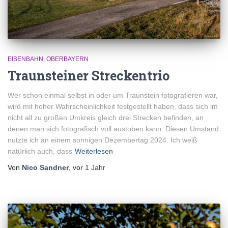
EISENBAHN
OBERBAYERN
Traunsteiner Streckentrio
Wer schon einmal selbst in oder um Traunstein fotografieren war,
wird mit hoher Wahrscheinlichkeit festgestellt haben, dass sich im
nicht all zu großen Umkreis gleich drei Strecken befinden, an
denen man sich fotografisch voll austoben kann. Diesen Umstand
nutzte ich an einem sonnigen Dezembertag 2024. Ich weiß
natürlich auch, dass
Weiterlesen
Von
Nico Sandner
, vor
1 Jahr