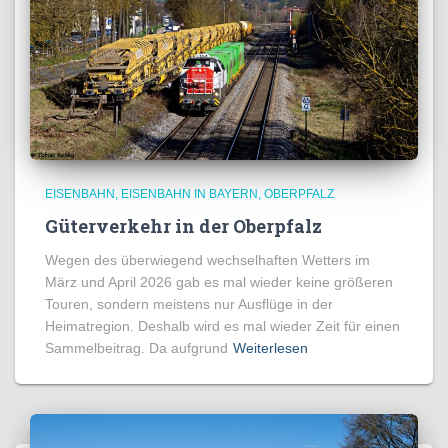
EISENBAHN
EISENBAHN IN BAYERN
OBERPFALZ
Güterverkehr in der Oberpfalz
Wegen des überwiegend wechselhaften Wetters im
März und April 2026 gab es mal wieder keine größeren
Touren, sondern meistens nur Ausflüge in der
Heimatregion. Deshalb wird es mal wieder Zeit für einen
Sammelbeitrag. Da aufgrund
Weiterlesen