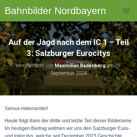
Bahnbilder Nordbayern
NAVI
Auf der Jagd nach dem IC 1 – Teil
3: Salzburger Eurocitys
Veröffentlicht von
Maximilian Badenberg
am
21.
September 2024
Servus miteinander!
Heute folgt dann der dritte und letzte Teil dieser Bilderserie.
Im heutigen Beitrag widmen wir uns den Salzburger Euro-
und Intercitys, welche seit Dezember 2023 Geschichte