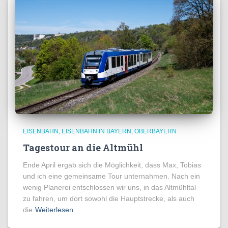
EISENBAHN
EISENBAHN IN BAYERN
OBERBAYERN
Tagestour an die Altmühl
Ende April ergab sich die Möglichkeit, dass Max, Tobias
und ich eine gemeinsame Tour unternahmen. Nach ein
wenig Planerei entschlossen wir uns, in das Altmühltal
zu fahren, um dort sowohl die Hauptstrecke, als auch
die
Weiterlesen