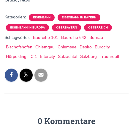
Kategorien:
EISENBAHN
EISENBAHN IN BAYERN
EISENBAHN IN EUROPA
OBERBAYERN
ÖSTERREICH
Schlagwörter:
Baureihe 101
Baureihe 642
Bernau
Bischofshofen
Chiemgau
Chiemsee
Desiro
Eurocity
Hörpolding
IC 1
Intercity
Salzachtal
Salzburg
Traunreuth
0 Kommentare