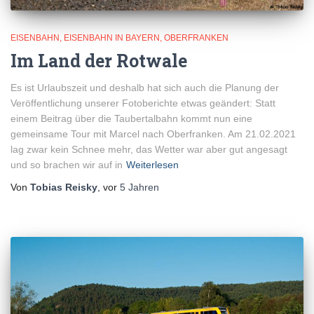
EISENBAHN
EISENBAHN IN BAYERN
OBERFRANKEN
Im Land der Rotwale
Es ist Urlaubszeit und deshalb hat sich auch die Planung der
Veröffentlichung unserer Fotoberichte etwas geändert: Statt
einem Beitrag über die Taubertalbahn kommt nun eine
gemeinsame Tour mit Marcel nach Oberfranken. Am 21.02.2021
lag zwar kein Schnee mehr, das Wetter war aber gut angesagt
und so brachen wir auf in
Weiterlesen
Von
Tobias Reisky
, vor
5 Jahren