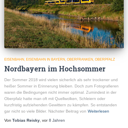
EISENBAHN
EISENBAHN IN BAYERN
OBERFRANKEN
OBERPFALZ
Nordbayern im Hochsommer
Der Sommer 2018 wird vielen sicherlich als sehr trockener und
heißer Sommer in Erinnerung bleiben. Doch zum Fotografieren
waren die Bedingungen nicht immer optimal. Zumindest in der
Oberpfalz hatte man oft mit Quellwolken, Schleiern oder
kurzfristig aufziehenden Gewittern zu kämpfen. So entstanden
gar nicht so viele Bilder. Nächster Beitrag von
Weiterlesen
Von
Tobias Reisky
, vor
8 Jahren