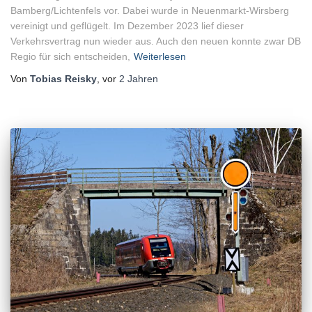
Bamberg/Lichtenfels vor. Dabei wurde in Neuenmarkt-Wirsberg
vereinigt und geflügelt. Im Dezember 2023 lief dieser
Verkehrsvertrag nun wieder aus. Auch den neuen konnte zwar DB
Regio für sich entscheiden,
Weiterlesen
Von
Tobias Reisky
, vor
2 Jahren