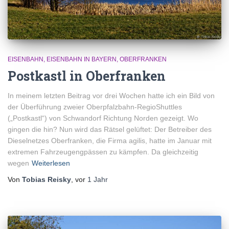
EISENBAHN
EISENBAHN IN BAYERN
OBERFRANKEN
Postkastl in Oberfranken
In meinem letzten Beitrag vor drei Wochen hatte ich ein Bild von
der Überführung zweier Oberpfalzbahn-RegioShuttles
(„Postkastl“) von Schwandorf Richtung Norden gezeigt. Wo
gingen die hin? Nun wird das Rätsel gelüftet: Der Betreiber des
Dieselnetzes Oberfranken, die Firma agilis, hatte im Januar mit
extremen Fahrzeugengpässen zu kämpfen. Da gleichzeitig
wegen
Weiterlesen
Von
Tobias Reisky
, vor
1 Jahr