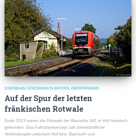
EISENBAHN
EISENBAHN IN BAYERN
OBERFRANKEN
Auf der Spur der letzten
fränkischen Rotwale
Ende 2013 waren die Rotwale der Baureihe 641 in Hof heimisch
geworden. Das Fahrplankonzept sah zweistündliche
Verbindungen zwischen Hof bzw. Bayreuth und