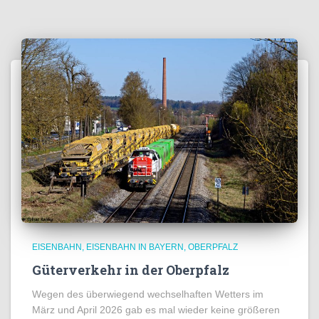
EISENBAHN
EISENBAHN IN BAYERN
OBERPFALZ
Güterverkehr in der Oberpfalz
Wegen des überwiegend wechselhaften Wetters im
März und April 2026 gab es mal wieder keine größeren