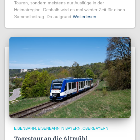
Touren, sondern meistens nur Ausflüge in der
Heimatregion. Deshalb wird es mal wieder Zeit für einen
Sammelbeitrag. Da aufgrund
Weiterlesen
EISENBAHN
EISENBAHN IN BAYERN
OBERBAYERN
Tagestour an die Altmühl