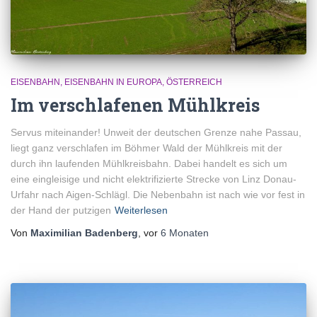
EISENBAHN
EISENBAHN IN EUROPA
ÖSTERREICH
Im verschlafenen Mühlkreis
Servus miteinander! Unweit der deutschen Grenze nahe Passau,
liegt ganz verschlafen im Böhmer Wald der Mühlkreis mit der
durch ihn laufenden Mühlkreisbahn. Dabei handelt es sich um
eine eingleisige und nicht elektrifizierte Strecke von Linz Donau-
Urfahr nach Aigen-Schlägl. Die Nebenbahn ist nach wie vor fest in
der Hand der putzigen
Weiterlesen
Von
Maximilian Badenberg
, vor
6 Monaten