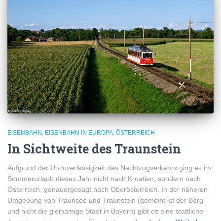
EISENBAHN
EISENBAHN IN EUROPA
ÖSTERREICH
In Sichtweite des Traunstein
Aufgrund der Unzuverlässigkeit des Nachtzugverkehrs ging es im
Sommerurlaub dieses Jahr nicht nach Kroatien, sondern nach
Österreich, genauergesagt nach Oberösterreich. In der näheren
Umgebung von Traunsee und Traunstein (gemeint ist der Berg
und nicht die gleinamige Stadt in Bayern) gibt es eine stattliche