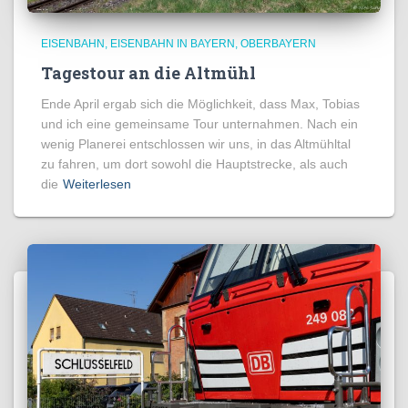
EISENBAHN
EISENBAHN IN BAYERN
OBERBAYERN
Tagestour an die Altmühl
Ende April ergab sich die Möglichkeit, dass Max, Tobias
und ich eine gemeinsame Tour unternahmen. Nach ein
wenig Planerei entschlossen wir uns, in das Altmühltal
zu fahren, um dort sowohl die Hauptstrecke, als auch
die
Weiterlesen