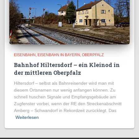
EISENBAHN
EISENBAHN IN BAYERN
OBERPFALZ
Bahnhof Hiltersdorf – ein Kleinod in
der mittleren Oberpfalz
Hiltersdorf – selbst als Bahnreisender wird man mit
diesem Ortsnamen nur wenig anfangen können. Zu
schnell huschen Signale und Empfangsgebäude am
Zugfenster vorbei, wenn der RE den Streckenabschnitt
Amberg – Schwandorf in Rekordzeit zurücklegt. Das
Weiterlesen