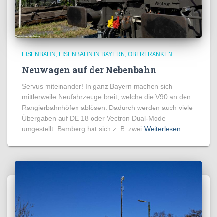
EISENBAHN
EISENBAHN IN BAYERN
OBERFRANKEN
Neuwagen auf der Nebenbahn
Servus miteinander! In ganz Bayern machen sich
mittlerweile Neufahrzeuge breit, welche die V90 an den
Rangierbahnhöfen ablösen. Dadurch werden auch viele
Übergaben auf DE 18 oder Vectron Dual-Mode
umgestellt. Bamberg hat sich z. B. zwei
Weiterlesen