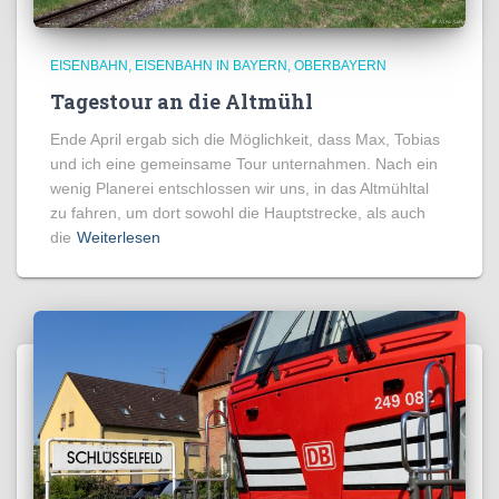
EISENBAHN
EISENBAHN IN BAYERN
OBERBAYERN
Tagestour an die Altmühl
Ende April ergab sich die Möglichkeit, dass Max, Tobias
und ich eine gemeinsame Tour unternahmen. Nach ein
wenig Planerei entschlossen wir uns, in das Altmühltal
zu fahren, um dort sowohl die Hauptstrecke, als auch
die
Weiterlesen