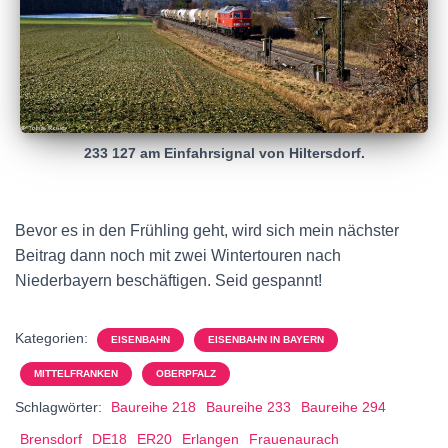
233 127 am Einfahrsignal von Hiltersdorf.
Bevor es in den Frühling geht, wird sich mein nächster
Beitrag dann noch mit zwei Wintertouren nach
Niederbayern beschäftigen. Seid gespannt!
Kategorien:
EISENBAHN
EISENBAHN IN BAYERN
MITTELFRANKEN
OBERPFALZ
Schlagwörter:
Baureihe 218
Baureihe 233
Baureihe 294
Brensdorf
DE18
ER20
Erlangen
Frauenaurach