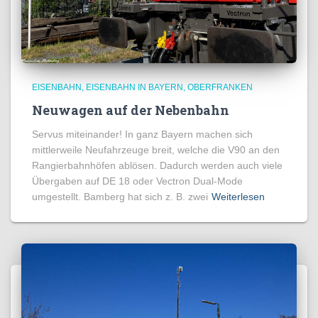
EISENBAHN
EISENBAHN IN BAYERN
OBERFRANKEN
Neuwagen auf der Nebenbahn
Servus miteinander! In ganz Bayern machen sich
mittlerweile Neufahrzeuge breit, welche die V90 an den
Rangierbahnhöfen ablösen. Dadurch werden auch viele
Übergaben auf DE 18 oder Vectron Dual-Mode
umgestellt. Bamberg hat sich z. B. zwei
Weiterlesen