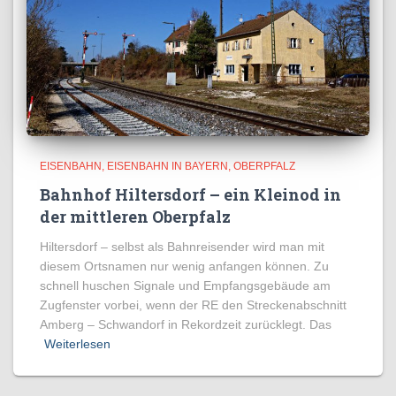
EISENBAHN
EISENBAHN IN BAYERN
OBERPFALZ
Bahnhof Hiltersdorf – ein Kleinod in
der mittleren Oberpfalz
Hiltersdorf – selbst als Bahnreisender wird man mit
diesem Ortsnamen nur wenig anfangen können. Zu
schnell huschen Signale und Empfangsgebäude am
Zugfenster vorbei, wenn der RE den Streckenabschnitt
Amberg – Schwandorf in Rekordzeit zurücklegt. Das
Weiterlesen