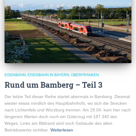
EISENBAHN
EISENBAHN IN BAYERN
OBERFRANKEN
Rund um Bamberg – Teil 3
Der letzte Teil dieser Reihe startet abermals in Bamberg. Diesmal
wieder etwas nördlich des Hauptbahnhofs, wo sich die Strecken
nach Lichtenfels und Würzburg trennen. Am 29.04. kam hier nach
längerem Warten doch noch ein Güterzug mit 187 340 des
Weges. Links am Bildrand sind noch Gebäude des alten
Betriebswerks sichtbar.
Weiterlesen