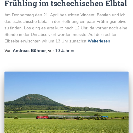
Frühling im tschechischen Elbtal
Am Donnerstag den 21. April besuchten Vincent, Bastian und ich
das tschechische Elbtal in der Hoffnung ein paar Frühlingsmotive
zu finden. Los ging es erst kurz nach 12 Uhr, da vorher noch eine
Stunde in der Uni absolviert werden musste. Auf der rechten
Elbseite erwischten wir um 13 Uhr zunächst
Weiterlesen
Von
Andreas Bühner
, vor
10 Jahren