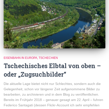
EISENBAHN IN EUROPA
TSCHECHIEN
Tschechisches Elbtal von oben –
oder „Zugsuchbilder“
Die aktuelle Lage bietet nicht nur Schlechtes, sondern auch die
Gelegenheit, schon vor längerer Zeit aufgenommene Bilder zu
bearbeiten, zu archivieren und in dem Blog zu veröffentlichen.
Bereits im Frühjahr 2018 – genauer gesagt am 22. April – fuhren
Federico Santagati (dessen Flickr-Account ich sehr empfehlen