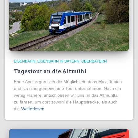
EISENBAHN
EISENBAHN IN BAYERN
OBERBAYERN
Tagestour an die Altmühl
Ende April ergab sich die Möglichkeit, dass Max, Tobias
und ich eine gemeinsame Tour unternahmen. Nach ein
wenig Planerei entschlossen wir uns, in das Altmühltal
zu fahren, um dort sowohl die Hauptstrecke, als auch
die
Weiterlesen