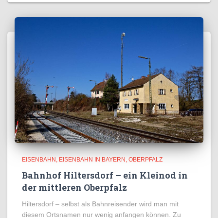
EISENBAHN
EISENBAHN IN BAYERN
OBERPFALZ
Bahnhof Hiltersdorf – ein Kleinod in
der mittleren Oberpfalz
Hiltersdorf – selbst als Bahnreisender wird man mit
diesem Ortsnamen nur wenig anfangen können. Zu