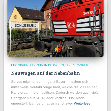
EISENBAHN
EISENBAHN IN BAYERN
OBERFRANKEN
Neuwagen auf der Nebenbahn
Servus miteinander! In ganz Bayern machen sich
mittlerweile Neufahrzeuge breit, welche die V90 an den
Rangierbahnhöfen ablösen. Dadurch werden auch viele
Übergaben auf DE 18 oder Vectron Dual-Mode
umgestellt. Bamberg hat sich z. B. zwei
Weiterlesen