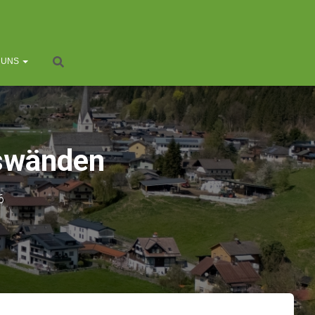
 UNS
lswänden
6