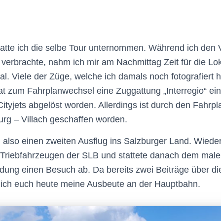
hatte ich die selbe Tour unternommen. Während ich den 
 verbrachte, nahm ich mir am Nachmittag Zeit für die L
. Viele der Züge, welche ich damals noch fotografiert 
t zum Fahrplanwechsel eine Zuggattung „Interregio“ ein
ityjets abgelöst worden. Allerdings ist durch den Fahrp
rg – Villach geschaffen worden.
ch also einen zweiten Ausflug ins Salzburger Land. Wiede
Triebfahrzeugen der SLB und stattete danach dem male
ung einen Besuch ab. Da bereits zwei Beiträge über di
ge ich euch heute meine Ausbeute an der Hauptbahn.