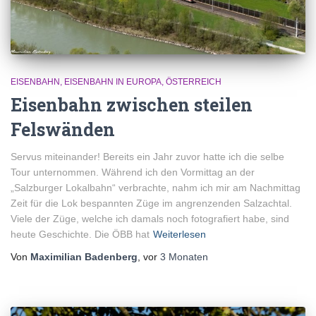
EISENBAHN
EISENBAHN IN EUROPA
ÖSTERREICH
Eisenbahn zwischen steilen
Felswänden
Servus miteinander! Bereits ein Jahr zuvor hatte ich die selbe
Tour unternommen. Während ich den Vormittag an der
„Salzburger Lokalbahn“ verbrachte, nahm ich mir am Nachmittag
Zeit für die Lok bespannten Züge im angrenzenden Salzachtal.
Viele der Züge, welche ich damals noch fotografiert habe, sind
heute Geschichte. Die ÖBB hat
Weiterlesen
Von
Maximilian Badenberg
, vor
3 Monaten