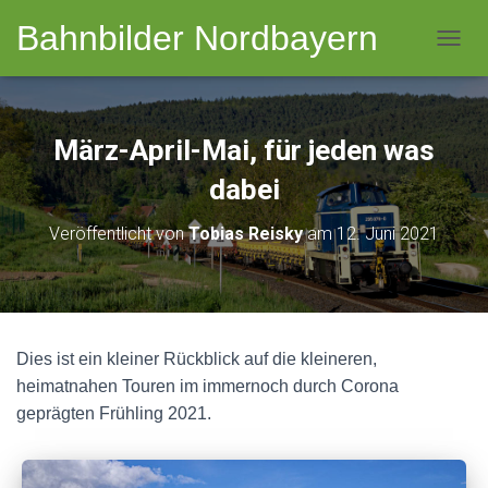
Bahnbilder Nordbayern
NAVI
März-April-Mai, für jeden was
dabei
Veröffentlicht von
Tobias Reisky
am
12. Juni 2021
Dies ist ein kleiner Rückblick auf die kleineren,
heimatnahen Touren im immernoch durch Corona
geprägten Frühling 2021.