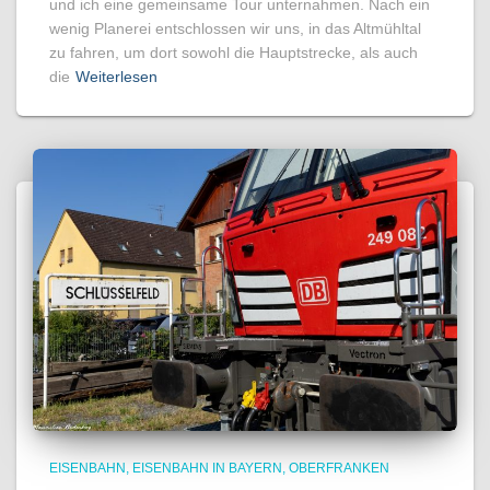
und ich eine gemeinsame Tour unternahmen. Nach ein
wenig Planerei entschlossen wir uns, in das Altmühltal
zu fahren, um dort sowohl die Hauptstrecke, als auch
die
Weiterlesen
EISENBAHN
EISENBAHN IN BAYERN
OBERFRANKEN