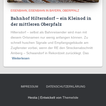
EISENBAHN
EISENBAHN IN BAYERN
OBERPFALZ
Bahnhof Hiltersdorf – ein Kleinod in
der mittleren Oberpfalz
Hiltersdorf – selbst als Bahnreisender wird man mit
diesem Ortsnamen nur wenig anfangen können. Zu
schnell huschen Signale und Empfangsgebäude am
Zugfenster vorbei, wenn der RE den Streckenabschnitt
Amberg – Schwandorf in Rekordzeit zurücklegt. Das
Weiterlesen
IMPRESSUM
DATENSCHUTZERKLÄRUNG
Hestia | Entwickelt von
ThemeIsle