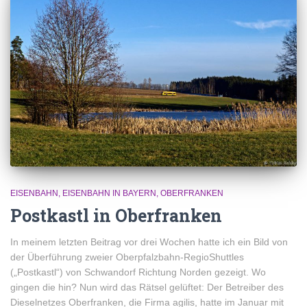
EISENBAHN
EISENBAHN IN BAYERN
OBERFRANKEN
Postkastl in Oberfranken
In meinem letzten Beitrag vor drei Wochen hatte ich ein Bild von
der Überführung zweier Oberpfalzbahn-RegioShuttles
(„Postkastl“) von Schwandorf Richtung Norden gezeigt. Wo
gingen die hin? Nun wird das Rätsel gelüftet: Der Betreiber des
Dieselnetzes Oberfranken, die Firma agilis, hatte im Januar mit