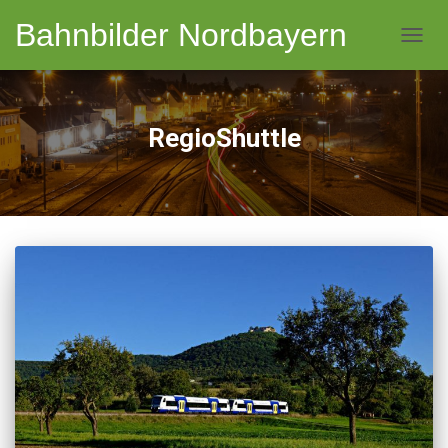
Bahnbilder Nordbayern
NAVI
RegioShuttle