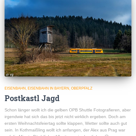
EISENBAHN
EISENBAHN IN BAYERN
OBERPFALZ
Postkastl Jagd
Schon länger wollt ich die gelben OPB Shuttle Fotografieren, aber
irgendwie hat sich das bis jetzt nicht wirklich ergeben. Doch am
ersten Weihnachtsfeiertag sollte klappen, Wetter sollte auch gut
sein. In Kothmaißling wollt ich anfangen, der Alex aus Prag war