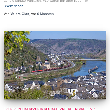
auf die Minute Pünktlich, +10 wären mir aber lieber. 😀
Weiterlesen
Von
Valera Glas
, vor
6 Monaten
EISENBAHN
EISENBAHN IN DEUTSCHLAND
RHEINLAND-PFALZ