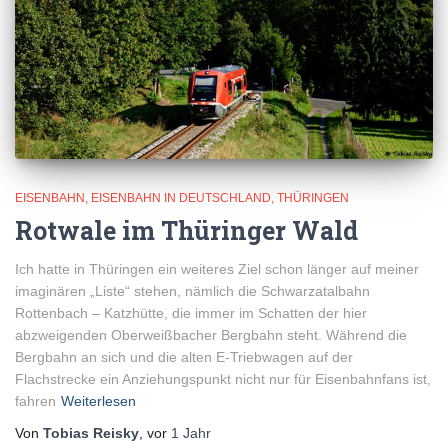
EISENBAHN
EISENBAHN IN DEUTSCHLAND
THÜRINGEN
Rotwale im Thüringer Wald
Ich hatte in Thüringen ein weiteres Ziel schon länger auf meiner
imaginären „Liste“ stehen, nämlich die Schwarzatalbahn
Rottenbach – Katzhütte, die immer im Schatten der hier
abzweigenden Oberweißbacher Bergbahn steht. Während die
Bergbahn an sich und die alten E-Triebwagen auf der
Flachstrecke ein Anziehungspunkt nicht nur für Eisenbahnfans ist,
fahren
Weiterlesen
Von
Tobias Reisky
, vor
1 Jahr