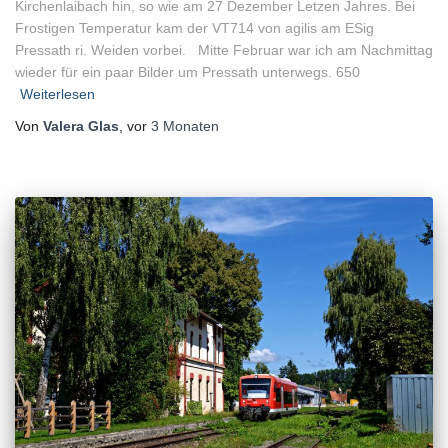
Kirchenlaibach hin, so wie am 27 Dezember Letzen Jahres. Bei
Frostigen Temperatur kam der VT714 von agilis am ESig
Pressath ri. Weiden vorbei. Mitte Februar war ich am Nachmittag
wieder für ein paar Bilder um Pressath unterwegs. 650
Weiterlesen
Von
Valera Glas
, vor
3 Monaten