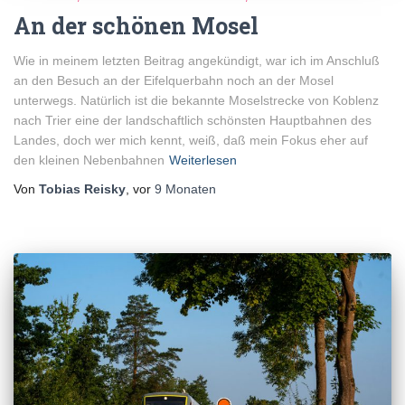
An der schönen Mosel
Wie in meinem letzten Beitrag angekündigt, war ich im Anschluß
an den Besuch an der Eifelquerbahn noch an der Mosel
unterwegs. Natürlich ist die bekannte Moselstrecke von Koblenz
nach Trier eine der landschaftlich schönsten Hauptbahnen des
Landes, doch wer mich kennt, weiß, daß mein Fokus eher auf
den kleinen Nebenbahnen
Weiterlesen
Von
Tobias Reisky
, vor
9 Monaten