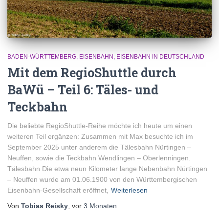
BADEN-WÜRTTEMBERG
EISENBAHN
EISENBAHN IN DEUTSCHLAND
Mit dem RegioShuttle durch
BaWü – Teil 6: Täles- und
Teckbahn
Die beliebte RegioShuttle-Reihe möchte ich heute um einen
weiteren Teil ergänzen: Zusammen mit Max besuchte ich im
September 2025 unter anderem die Tälesbahn Nürtingen –
Neuffen, sowie die Teckbahn Wendlingen – Oberlenningen.
Tälesbahn Die etwa neun Kilometer lange Nebenbahn Nürtingen
– Neuffen wurde am 01.06.1900 von den Württembergischen
Eisenbahn-Gesellschaft eröffnet,
Weiterlesen
Von
Tobias Reisky
, vor
3 Monaten