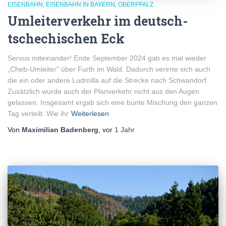
EISENBAHN
EISENBAHN IN BAYERN
OBERPFALZ
Umleiterverkehr im deutsch-
tschechischen Eck
Servus miteinander! Ende September 2024 gab es mal wieder
„Cheb-Umleiter“ über Furth im Wald. Dadurch verirrte sich auch
die ein oder andere Ludmilla auf die Strecke nach Schwandorf.
Zusätzlich wurde auch der Planverkehr nicht aus den Augen
gelassen. Insgesamt ergab sich eine bunte Mischung den ganzen
Tag verteilt. Wie ihr
Weiterlesen
Von
Maximilian Badenberg
, vor
1 Jahr