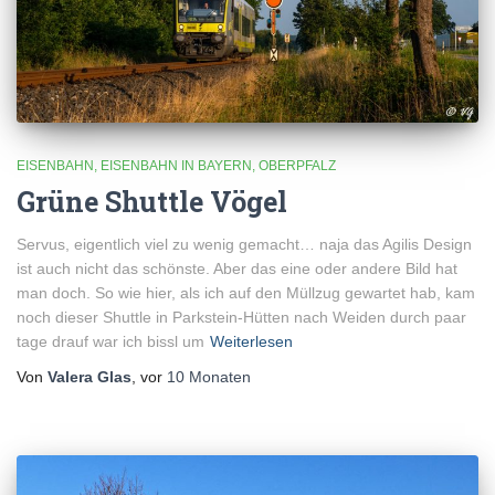
EISENBAHN
EISENBAHN IN BAYERN
OBERPFALZ
Grüne Shuttle Vögel
Servus, eigentlich viel zu wenig gemacht… naja das Agilis Design
ist auch nicht das schönste. Aber das eine oder andere Bild hat
man doch. So wie hier, als ich auf den Müllzug gewartet hab, kam
noch dieser Shuttle in Parkstein-Hütten nach Weiden durch paar
tage drauf war ich bissl um
Weiterlesen
Von
Valera Glas
, vor
10 Monaten