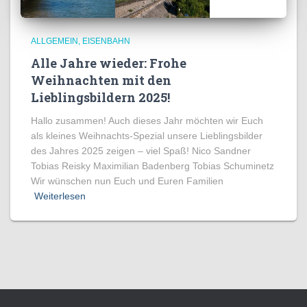
ALLGEMEIN
EISENBAHN
Alle Jahre wieder: Frohe
Weihnachten mit den
Lieblingsbildern 2025!
Hallo zusammen! Auch dieses Jahr möchten wir Euch
als kleines Weihnachts-Spezial unsere Lieblingsbilder
des Jahres 2025 zeigen – viel Spaß! Nico Sandner
Tobias Reisky Maximilian Badenberg Tobias Schuminetz
Wir wünschen nun Euch und Euren Familien
Weiterlesen