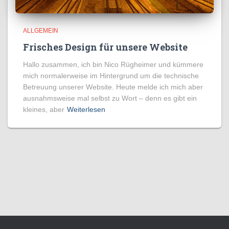
ALLGEMEIN
Frisches Design für unsere Website
Hallo zusammen, ich bin Nico Rügheimer und kümmere
mich normalerweise im Hintergrund um die technische
Betreuung unserer Website. Heute melde ich mich aber
ausnahmsweise mal selbst zu Wort – denn es gibt ein
kleines, aber
Weiterlesen